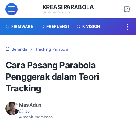
KREASI PARABOLA
Menu
Satelit & Parabola
Da
FIRMWARE
FREKUENSI
K VISION
Beranda
Tracking Parabola
Cara Pasang Parabola
Penggerak dalam Teori
Tracking
Mas Adun
36
4
menit membaca