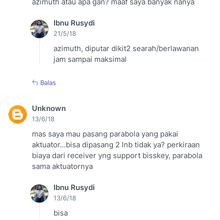
azimuth atau apa gan? maaf saya banyak nanya
Ibnu Rusydi
21/5/18
azimuth, diputar dikit2 searah/berlawanan
jam sampai maksimal
Balas
Unknown
13/6/18
mas saya mau pasang parabola yang pakai
aktuator...bisa dipasang 2 lnb tidak ya? perkiraan
biaya dari receiver yng support bisskey, parabola
sama aktuatornya
Ibnu Rusydi
13/6/18
bisa