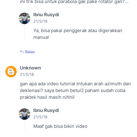
ini trik bisa untuk parabola gak pake rotator gan?...
Ibnu Rusydi
21/5/18
Ya, bisa pakai penggerak atau digerakkan
manual
Balas
Unknown
21/5/18
gan apa ada video tutorial tntukan arah azimuth dan
deklenasi? saya belum betul2 paham sudah coba
praktek hasil masih nihhil
Ibnu Rusydi
21/5/18
Maaf gak bisa bikin video