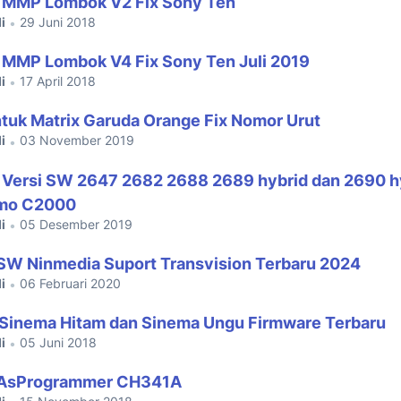
 MMP Lombok V2 Fix Sony Ten
i
29 Juni 2018
•
 MMP Lombok V4 Fix Sony Ten Juli 2019
i
17 April 2018
•
tuk Matrix Garuda Orange Fix Nomor Urut
i
03 November 2019
•
Versi SW 2647 2682 2688 2689 hybrid dan 2690 hy
omo C2000
i
05 Desember 2019
•
W Ninmedia Suport Transvision Terbaru 2024
i
06 Februari 2020
•
Sinema Hitam dan Sinema Ungu Firmware Terbaru
i
05 Juni 2018
•
 AsProgrammer CH341A