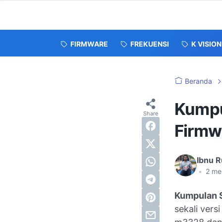
FIRMWARE
FREKUENSI
K VISION
Beranda
Kumpu
Firmw
Ibnu R
•
2
me
Kumpulan 
sekali vers