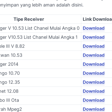
nyimpan yang lebih aman adalah disini.
Tipe Receiver
Link Downlo
ger V 10.53 List Chanel Mulai Angka 0
Download
ger V10.53 List Chanel Mulai Angka 1
Download
le III V 8.82
Download
kwan 10.53
Download
rger 2014
Download
ngo 10.70
Download
ngo 12.35
Download
net 12.08
Download
bo III Ota
Download
rah Mpeg2
Download