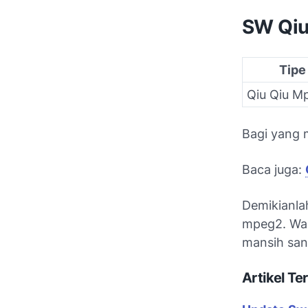
SW Qiu
Tipe
Qiu Qiu M
Bagi yang 
Baca juga:
Demikianlah
mpeg2. Wala
mansih san
Artikel Ter