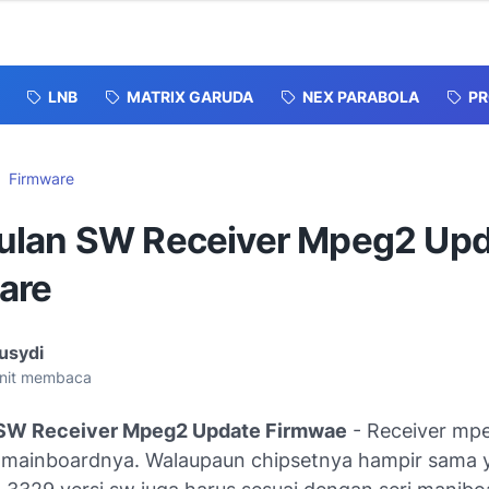
LNB
MATRIX GARUDA
NEX PARABOLA
P
Firmware
lan SW Receiver Mpeg2 Upd
are
usydi
nit membaca
SW Receiver Mpeg2 Update Firmwae
- Receiver mp
i mainboardnya. Walaupaun chipsetnya hampir sama ya