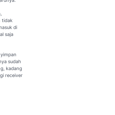
ardnya.
,
 tidak
masuk di
al saja
enyimpan
inya sudah
ang, kadang
gi receiver