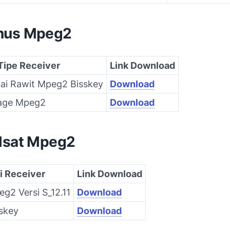
nus Mpeg2
Tipe Receiver
Link Download
ai Rawit Mpeg2 Bisskey
Download
age Mpeg2
Download
lsat Mpeg2
i Receiver
Link Download
eg2 Versi S_12.11
Download
sskey
Download