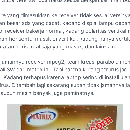
3329 versi sw juga harus sesuai dengan seri manibo
re yang dimasukkan ke receiver tidak sesuai versinya
n besar ada yang cacat, kadang displai lampu depan
i receiver bekerja normal, kadang polaritas vertikal 
dan horisontal masuk di vertikal, kadang hanya vertik
atau horisontal saja yang masuk, dan lain-lain.
a jamannya receiver mpeg2, team kreasi parabola m
li SW dari matrix ini. Tapi karena kurang terurus jad
. Kadang terhapus karena laptop sering di install ul
irus. Ditambah lagi sekarang sudah tidak jamannya la
aupun masih banyak juga peminatnya.