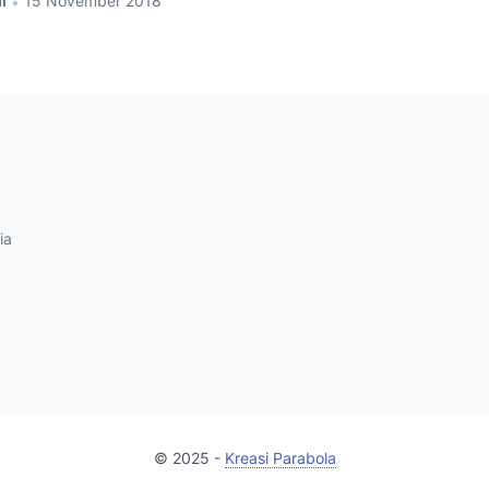
i
15 November 2018
•
ia
© 2025 -
Kreasi Parabola