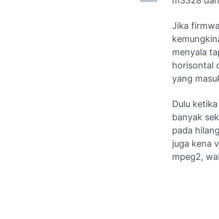
m3328 dan 
Jika firmwa
kemungkina
menyala tap
horisontal 
yang masuk 
Dulu ketik
banyak seka
pada hilang
juga kena v
mpeg2, wal