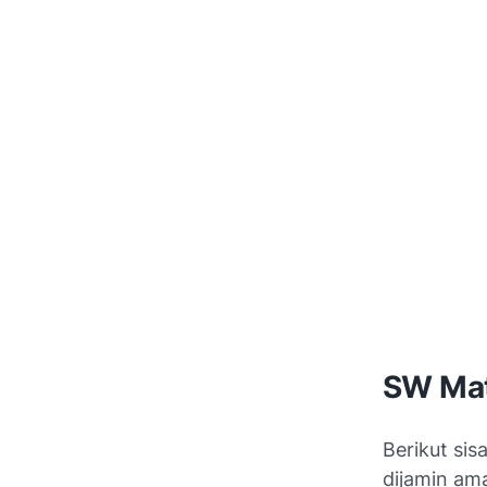
SW Mat
Berikut si
dijamin am