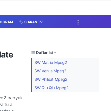
ROGRAM
SIARAN TV
ate
Daftar Isi
SW Matrix Mpeg2
SW Venus Mpeg2
SW Philsat Mpeg2
SW Qiu Qiu Mpeg2
eg2 banyak
itu ali