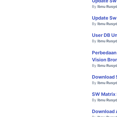
Update Sw
By
Ibnu Rusyd
Update Sw
By
Ibnu Rusyd
User DB Un
By
Ibnu Rusyd
Perbedaan 
Vision Br
By
Ibnu Rusyd
Download S
By
Ibnu Rusyd
SW Matrix 
By
Ibnu Rusyd
Download