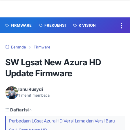
FIRMWARE
FREKUENSI
K VISION
Beranda
Firmware
SW Lgsat New Azura HD
Update Firmware
Ibnu Rusydi
1
menit membaca
Daftar Isi
Perbedaan LGsat Azura HD Versi Lama dan Versi Baru