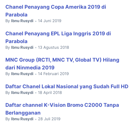
Chanel Penayang Copa Amerika 2019 di
Parabola
By
Ibnu Rusydi
14 Juni 2019
•
Chanel Penayang EPL Liga Inggris 2019 di
Parabola
By
Ibnu Rusydi
13 Agustus 2018
•
MNC Group (RCTI, MNC TV, Global TV) Hilang
dari Ninmedia 2019
By
Ibnu Rusydi
14 Februari 2019
•
Daftar Chanel Lokal Nasional yang Sudah Full HD
By
Ibnu Rusydi
18 April 2018
•
Daftar channel K-Vision Bromo C2000 Tanpa
Berlangganan
By
Ibnu Rusydi
28 Juli 2019
•