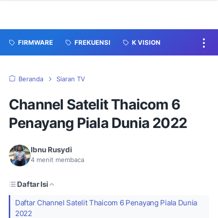
FIRMWARE
FREKUENSI
K VISION
Beranda
Siaran TV
Channel Satelit Thaicom 6
Penayang Piala Dunia 2022
Ibnu Rusydi
4
menit membaca
Daftar Isi
Daftar Channel Satelit Thaicom 6 Penayang Piala Dunia
2022