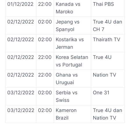
01/12/2022
22:00
Kanada vs
Thai PBS
Maroko
02/12/2022
02:00
Jepang vs
True 4U dan
Spanyol
CH 7
02/12/2022
02:00
Kostarika vs
Thairath TV
Jerman
02/12/2022
22:00
Korea Selatan
True 4U
vs Portugal
02/12/2022
22:00
Ghana vs
Nation TV
Uruguai
03/12/2022
02:00
Serbia vs
One 31
Swiss
03/12/2022
02:00
Kameron
True 4U dan
Brazil
Nation TV