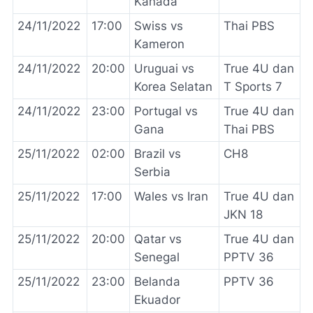
Kanada
24/11/2022
17:00
Swiss vs
Thai PBS
Kameron
24/11/2022
20:00
Uruguai vs
True 4U dan
Korea Selatan
T Sports 7
24/11/2022
23:00
Portugal vs
True 4U dan
Gana
Thai PBS
25/11/2022
02:00
Brazil vs
CH8
Serbia
25/11/2022
17:00
Wales vs Iran
True 4U dan
JKN 18
25/11/2022
20:00
Qatar vs
True 4U dan
Senegal
PPTV 36
25/11/2022
23:00
Belanda
PPTV 36
Ekuador