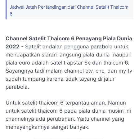
Jadwal Jatah Pertandingan dari Channel Satelit Thaicom
6
Channel Satelit Thaicom 6 Penayang Piala Dunia
2022
- Satelit andalan pengguna parabola untuk
mendapatkan siaran langsung piala dunia maupun
piala euro adalah satelit apstar 6c dan thaicom 6.
Sayangnya tadi malam channel ctv, cnc, dan my tv
sudah tumbang karena tidak tayang di jalur
parabola.
Untuk satelit thaicom 6 terpantau aman. Namun
untuk satelit thaicom 6 pada piala dunia musim ini
channelnya ada perubahan. Yaitu channel yang
menayangkannya sangat banyak.