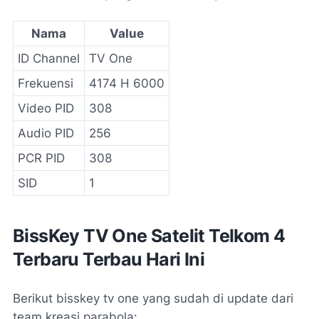
Nama
Value
ID Channel
TV One
Frekuensi
4174 H 6000
Video PID
308
Audio PID
256
PCR PID
308
SID
1
BissKey TV One Satelit Telkom 4
Terbaru Terbau Hari Ini
Berikut bisskey tv one yang sudah di update dari
team kreasi parabola: