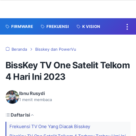
FIRMWARE
FREKUENSI
K VISION
Beranda
Bisskey dan PowerVu
BissKey TV One Satelit Telkom
4 Hari Ini 2023
Ibnu Rusydi
1
menit membaca
Daftar Isi
Frekuensi TV One Yang Diacak Bisskey