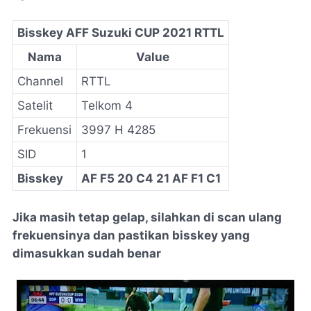
Bisskey AFF Suzuki CUP 2021 RTTL
Nama
Value
Channel
RTTL
Satelit
Telkom 4
Frekuensi
3997 H 4285
SID
1
Bisskey
AF F5 20 C4 21 AF F1 C1
Jika masih tetap gelap, silahkan di scan ulang
frekuensinya dan pastikan bisskey yang
dimasukkan sudah benar