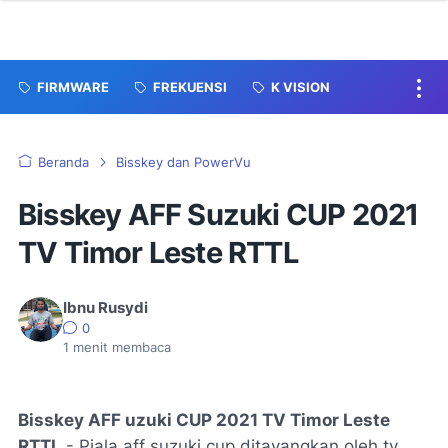
FIRMWARE
FREKUENSI
K VISION
Beranda
Bisskey dan PowerVu
Bisskey AFF Suzuki CUP 2021
TV Timor Leste RTTL
Ibnu Rusydi
0
1
menit membaca
Bisskey AFF uzuki CUP 2021 TV Timor Leste
RTTL
- Piala aff suzuki cup ditayangkan oleh tv