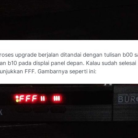
roses upgrade berjalan ditandai dengan tulisan b00 
isan b10 pada displai panel depan. Kalau sudah selesai
njukkan FFF. Gambarnya seperti ini: