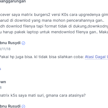
 panggarungan
cever saya matrix burgers2 versi K0s cara upgredenya gim
harud di downlod yang mana mohon pencerahannya gan..
dh downlod filenya tapi format tidak di dukung,downkodn
u harup pakek laptop untuk mendownlod filenya gan.. Maka
Ibnu Rusydi
8/11/18
Pakai hp juga bisa. kl tidak bisa silahkan coba:
Atasi Gagal
s
own
8
atrix k5s saya mati suri, gmana cara atasinya?
Ibnu Rusydi