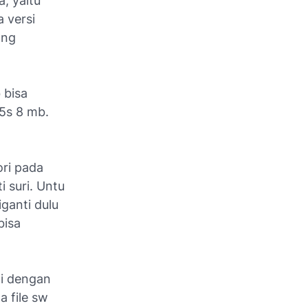
, yaitu
 versi
ang
 bisa
k5s 8 mb.
ri pada
 suri. Untu
ganti dulu
bisa
ni dengan
a file sw