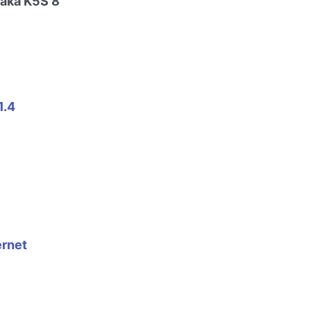
aka K5S 8
1.4
ernet