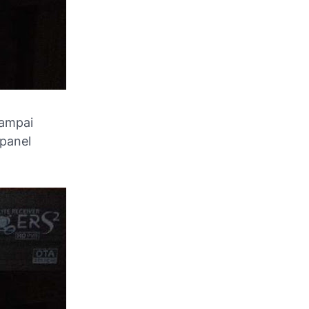
sampai
 panel