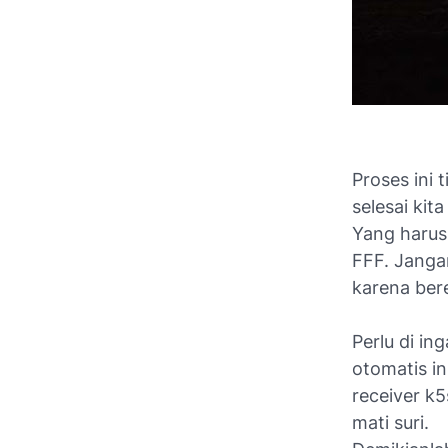
Proses ini 
selesai kit
Yang harus 
FFF. Janga
karena bere
Perlu di in
otomatis in
receiver k
mati suri.