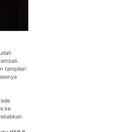
sudah
kembali.
an tampilan
osesnya
grade
0s ke
nyebabkan