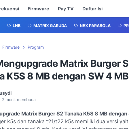
rekuensi
Firmware
Pay TV
Daftar Isi
LNB
MATRIX GARUDA
NEX PARABOLA
P
Firmware
Program
Mengupgrade Matrix Burger 
a K5S 8 MB dengan SW 4 MB
usydi
2
menit membaca
upgrade Matrix Burger S2 Tanaka K5S 8 MB dengan
er k5s dan tanaka t21/t22 k5s memiliki dua versi yait