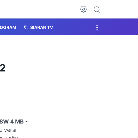
Dark Mode
ROGRAM
SIARAN TV
S2
 SW 4 MB
-
u versi