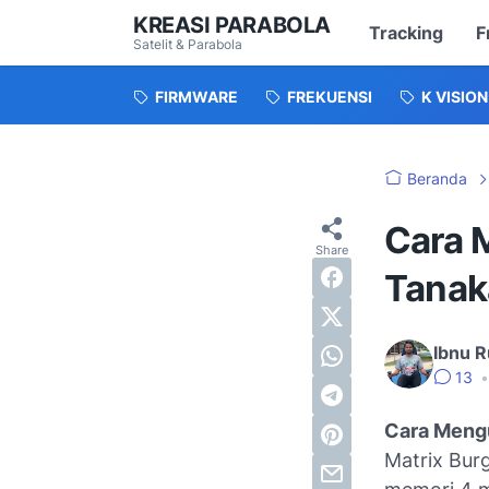
KREASI PARABOLA
Tracking
F
Satelit & Parabola
FIRMWARE
FREKUENSI
K VISION
Beranda
Cara 
Tanak
Ibnu R
13
•
Cara Meng
Matrix Burg