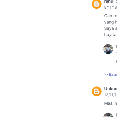
rahul
8/11/18
Gan re
yang 
Saya s
hp,ata
Bala
Unkn
13/11/1
Mas, m