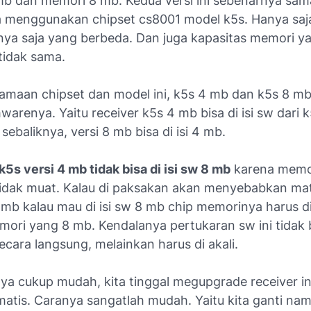
b dan memori 8 mb. Kedua versi ini sebenarnya sama
menggunakan chipset cs8001 model k5s. Hanya saja
ya saja yang berbeda. Dan juga kapasitas memori y
tidak sama.
amaan chipset dan model ini, k5s 4 mb dan k5s 8 mb
mwarenya. Yaitu receiver k5s 4 mb bisa di isi sw dari 
 sebaliknya, versi 8 mb bisa di isi 4 mb.
k5s versi 4 mb tidak bisa di isi sw 8 mb
karena memo
 tidak muat. Kalau di paksakan akan menyebabkan mati
 mb kalau mau di isi sw 8 mb chip memorinya harus di
ori yang 8 mb. Kendalanya pertukaran sw ini tidak 
ecara langsung, melainkan harus di akali.
ya cukup mudah, kita tinggal megupgrade receiver i
atis. Caranya sangatlah mudah. Yaitu kita ganti nam