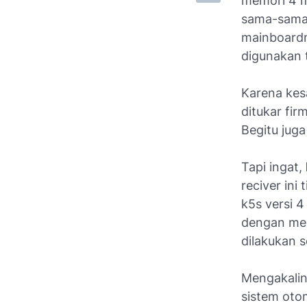
memori 4 m
sama-sama 
mainboardn
digunakan 
Karena kes
ditukar fir
Begitu juga
Tapi ingat,
reciver ini
k5s versi 4
dengan mem
dilakukan s
Mengakalin
sistem otom