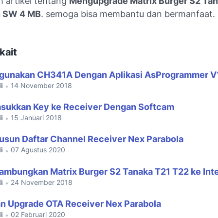
h artikel tentang
Mengupgrade Matrix Burger S2 Tan
 SW 4 MB
. semoga bisa membantu dan bermanfaat.
kait
gunakan CH341A Dengan Aplikasi AsProgrammer V
i
14 November 2018
•
sukkan Key ke Receiver Dengan Softcam
i
15 Januari 2018
•
sun Daftar Channel Receiver Nex Parabola
i
07 Agustus 2020
•
mbungkan Matrix Burger S2 Tanaka T21 T22 ke Int
i
24 November 2018
•
an Upgrade OTA Receiver Nex Parabola
i
02 Februari 2020
•