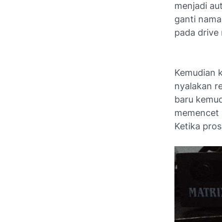
menjadi aut
ganti nama
pada drive 
Kemudian ki
nyalakan re
baru kemud
memencet a
Ketika pros