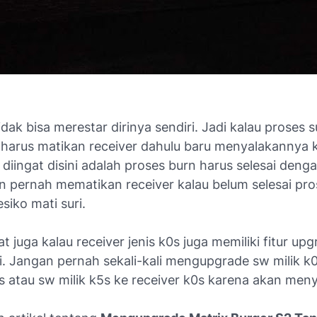
tidak bisa merestar dirinya sendiri. Jadi kalau proses 
a harus matikan receiver dahulu baru menyalakannya 
diingat disini adalah proses burn harus selesai deng
n pernah mematikan receiver kalau belum selesai pr
siko mati suri.
gat juga kalau receiver jenis k0s juga memiliki fitur up
i. Jangan pernah sekali-kali mengupgrade sw milik k
5s atau sw milik k5s ke receiver k0s karena akan me