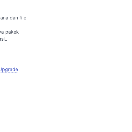
ana dan file
ya pakek
si..
 Upgrade