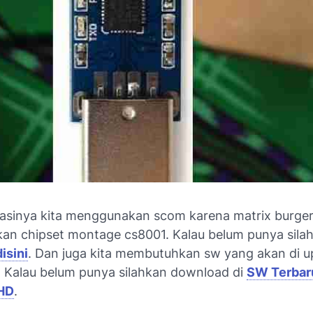
kasinya kita menggunakan scom karena matrix burger
n chipset montage cs8001. Kalau belum punya sila
isini
. Dan juga kita membutuhkan sw yang akan di 
r. Kalau belum punya silahkan download di
SW Terbar
 HD
.