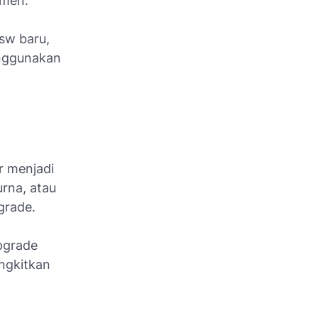
umen.
 sw baru,
enggunakan
r menjadi
urna, atau
grade.
pgrade
angkitkan