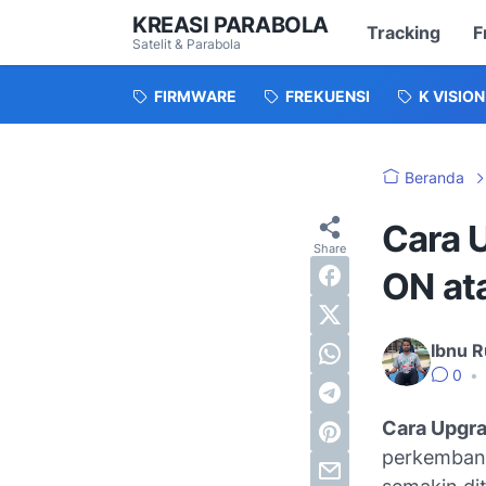
KREASI PARABOLA
Tracking
F
Satelit & Parabola
FIRMWARE
FREKUENSI
K VISION
Beranda
Cara 
ON ata
Ibnu R
0
•
Cara Upgra
perkembang