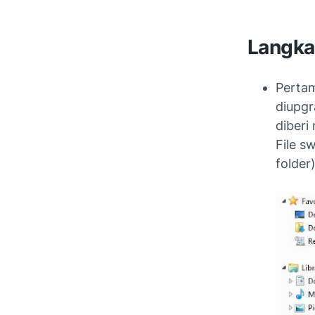
Langka
Pertam
diupgr
diberi
File s
folder)