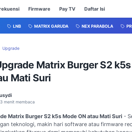
rekuensi
Firmware
Pay TV
Daftar Isi
LNB
MATRIX GARUDA
NEX PARABOLA
P
Upgrade
Upgrade Matrix Burger S2 k5
u Mati Suri
usydi
3
menit membaca
de Matrix Burger S2 k5s Mode ON atau Mati Suri
- S
an teknologi, makin hari software atau firmware rec