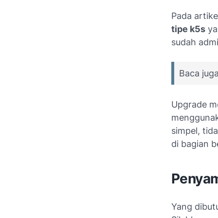
Pada artik
tipe k5s
ya
sudah admin
Baca jug
Upgrade me
menggunaka
simpel, tid
di bagian b
Penyamb
Yang dibutu