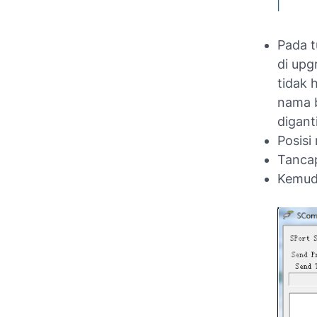
Pada t
di upg
tidak 
nama b
digant
Posisi
Tancap
Kemudi