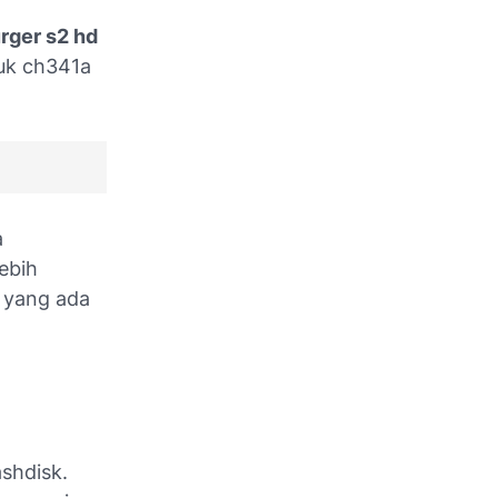
rger s2 hd
uk ch341a
a
ebih
n yang ada
ashdisk.