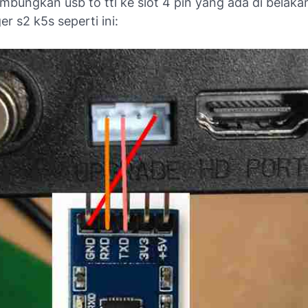
mbungkan usb to ttl ke slot 4 pin yang ada di belaka
er s2 k5s seperti ini: