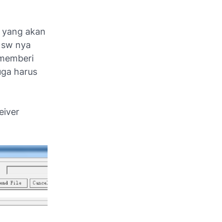
w yang akan
a sw nya
 memberi
uga harus
eiver