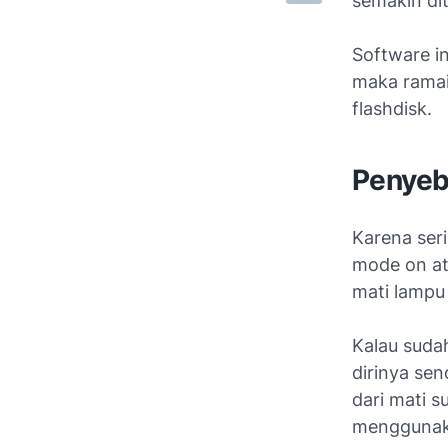
semakin di
Software in
maka ramai
flashdisk.
Penyeb
Karena ser
mode on ata
mati lampu
Kalau suda
dirinya sen
dari mati s
menggunaka