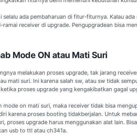
tingkatkan fiturnya demi memenuhi kebutuhan kons
i selalu ada pembaharuan di fitur-fiturnya. Kalau ada
-ramai receiver di upgrade. Pengupgradean bisa m
ab Mode ON atau Mati Suri
ingnya melakukan proses upgrade, tak jarang receive
u mati suri. Ini karena salah sw, atau sw tidak semp
 ketika proses upgrade yang kengakibatkan gagal up
h mode on mati suri, maka receiver tidak bisa mengu
diri karena proses booting tidakberjalan. Untuk meb
uri, proses upgrade harus menggunakan alat lain. Bisa
n usb to ttl atau ch341a.