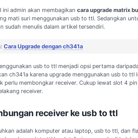
el ini admin akan membagikan
cara upgrade matrix bu
ng mati suri menggunakan usb to ttl. Sedangkan unt
 sudah menulis dalam artikel tersendiri.
a:
Cara Upgrade dengan ch341a
nggunakan usb to ttl menjadi opsi pertama daripad
n ch341a karena upgrade menggunakan usb to ttl l
ak perlu membongkar receiver. Cukup lewat slot 4 pi
elakang receiver.
ungan receiver ke usb to ttl
hkan adalah komputer atau laptop, usb to ttl, dan fl