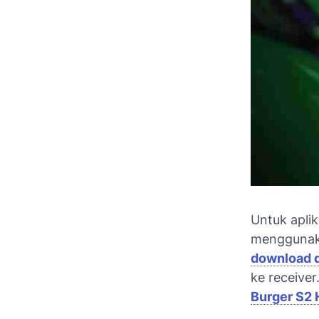
Untuk apli
menggunaka
download d
ke receive
Burger S2