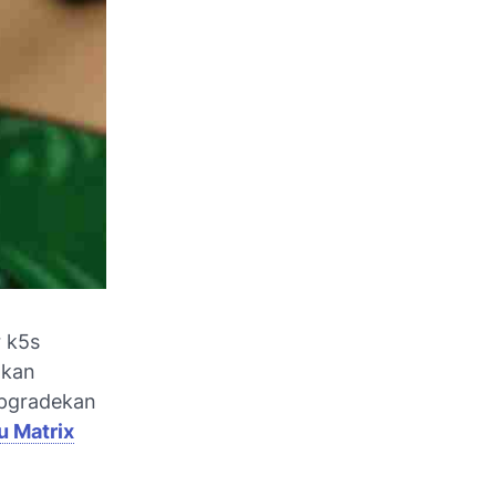
 k5s
hkan
upgradekan
u Matrix