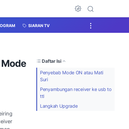
Dark Mode
ROGRAM
SIARAN TV
s Mode
Daftar Isi
Penyebab Mode ON atau Mati
Suri
Penyambungan receiver ke usb to
ttl
Langkah Upgrade
eiring
eiver