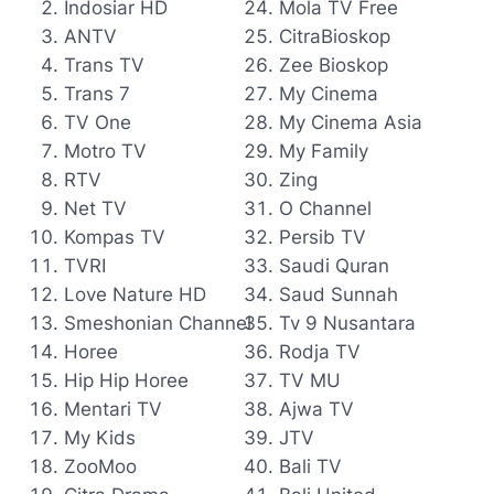
Indosiar HD
Mola TV Free
ANTV
CitraBioskop
Trans TV
Zee Bioskop
Trans 7
My Cinema
TV One
My Cinema Asia
Motro TV
My Family
RTV
Zing
Net TV
O Channel
Kompas TV
Persib TV
TVRI
Saudi Quran
Love Nature HD
Saud Sunnah
Smeshonian Channel
Tv 9 Nusantara
Horee
Rodja TV
Hip Hip Horee
TV MU
Mentari TV
Ajwa TV
My Kids
JTV
ZooMoo
Bali TV