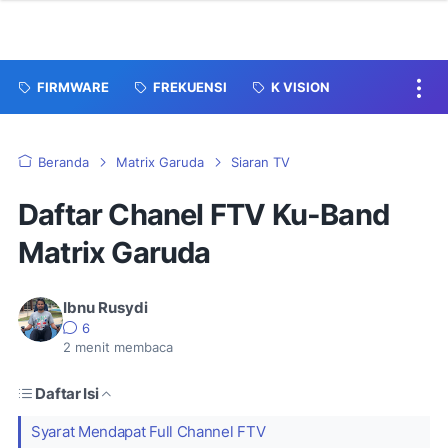
FIRMWARE
FREKUENSI
K VISION
Beranda
Matrix Garuda
Siaran TV
Daftar Chanel FTV Ku-Band
Matrix Garuda
Ibnu Rusydi
6
2
menit membaca
Daftar Isi
Syarat Mendapat Full Channel FTV