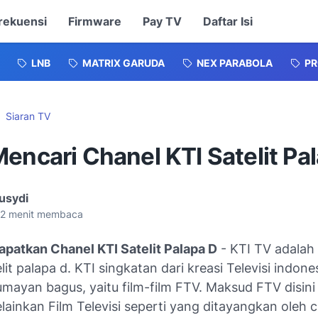
rekuensi
Firmware
Pay TV
Daftar Isi
LNB
MATRIX GARUDA
NEX PARABOLA
P
Siaran TV
encari Chanel KTI Satelit Pa
usydi
2
menit membaca
patkan Chanel KTI Satelit Palapa D
- KTI TV adalah
lit palapa d. KTI singkatan dari kreasi Televisi indones
umayan bagus, yaitu film-film FTV. Maksud FTV disini
ainkan Film Televisi seperti yang ditayangkan oleh 