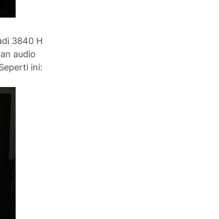
adi 3840 H
dan audio
eperti ini: