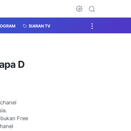
Dark Mode
ROGRAM
SIARAN TV
lapa D
 chanel
ia.
 bukan Free
chanel