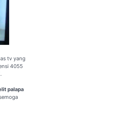
as tv yang
uensi 4055
.
lit palapa
 semoga