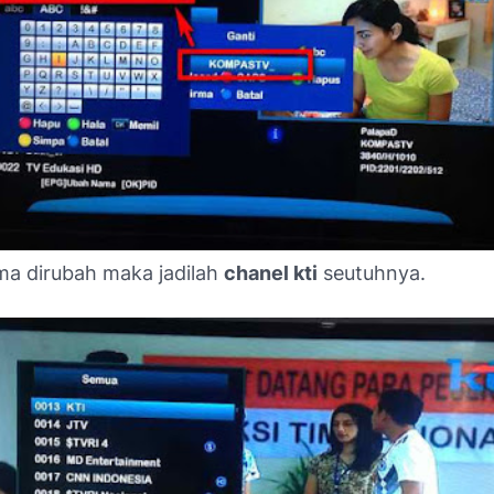
ma dirubah maka jadilah
chanel kti
seutuhnya.