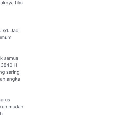
yaknya film
 sd. Jadi
 umum
ak semua
i 3840 H
ng sering
wah angka
harus
kup mudah.
ah