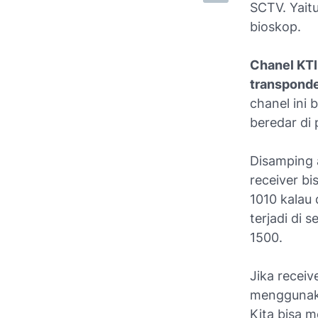
SCTV. Yaitu
bioskop.
Chanel KTI
transpond
chanel ini
beredar di 
Disamping 
receiver bi
1010 kalau 
terjadi di
1500.
Jika receiv
menggunak
Kita bisa 