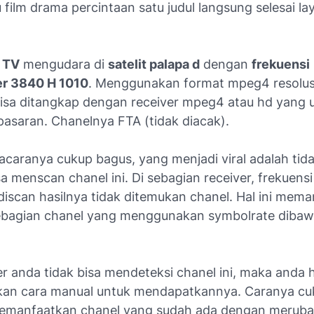
 film drama percintaan satu judul langsung selesai la
 TV
mengudara di
satelit palapa d
dengan
frekuensi
er 3840 H 1010
. Menggunakan format mpeg4 resolusi
 bisa ditangkap dengan receiver mpeg4 atau hd yang
pasaran. Chanelnya FTA (tidak diacak).
acaranya cukup bagus, yang menjadi viral adalah tid
sa menscan chanel ini. Di sebagian receiver, frekuens
discan hasilnya tidak ditemukan chanel. Hal ini mema
 sebagian chanel yang menggunakan symbolrate diba
er anda tidak bisa mendeteksi chanel ini, maka anda 
an cara manual untuk mendapatkannya. Caranya cu
memanfaatkan chanel yang sudah ada dengan merub