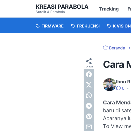
KREASI PARABOLA
Tracking
F
Satelit & Parabola
FIRMWARE
FREKUENSI
K VISION
Beranda
Cara M
Ibnu R
0
•
Cara Menda
baru di sate
Acaranya l
To View mel