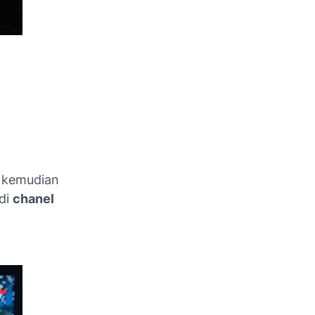
n kemudian
di
chanel