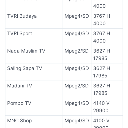
4000
TVRI Budaya
Mpeg4/SD
3767 H
4000
TVRI Sport
Mpeg4/SD
3767 H
4000
Nada Muslim TV
Mpeg2/SD
3627 H
17985
Saling Sapa TV
Mpeg4/SD
3627 H
17985
Madani TV
Mpeg2/SD
3627 H
17985
Pombo TV
Mpeg4/SD
4140 V
29900
MNC Shop
Mpeg4/SD
4100 V
29900