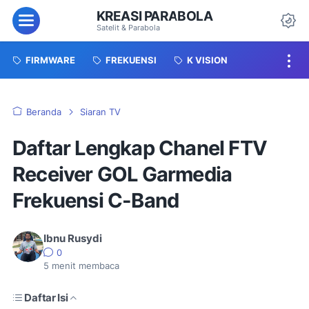
KREASI PARABOLA
Menu
Satelit & Parabola
Da
FIRMWARE
FREKUENSI
K VISION
Beranda
Siaran TV
Daftar Lengkap Chanel FTV
Receiver GOL Garmedia
Frekuensi C-Band
Ibnu Rusydi
0
5
menit membaca
Daftar Isi