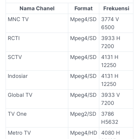
Nama Chanel
Format
Frekuensi
MNC TV
Mpeg4/SD
3774 V
6500
RCTI
Mpeg4/SD
3933 H
7200
SCTV
Mpeg4/SD
4131 H
12250
Indosiar
Mpeg4/SD
4131 H
12250
Global TV
Mpeg4/SD
3933 V
7200
TV One
Mpeg2/SD
3786
H5632
Metro TV
Mpeg4/HD
4080 H