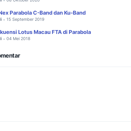
•
Nex Parabola C-Band dan Ku-Band
i
15 September 2019
•
kuensi Lotus Macau FTA di Parabola
i
04 Mei 2018
•
omentar