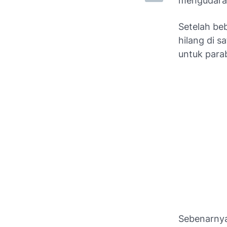
mengudara d
Setelah be
hilang di s
untuk parab
Sebenarnya