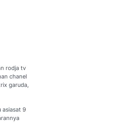
n rodja tv
han chanel
rix garuda,
u asiasat 9
arannya