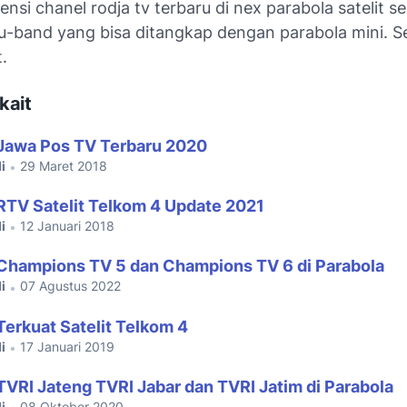
uensi chanel rodja tv terbaru di nex parabola satelit se
ku-band yang bisa ditangkap dengan parabola mini. 
.
kait
Jawa Pos TV Terbaru 2020
i
29 Maret 2018
•
RTV Satelit Telkom 4 Update 2021
i
12 Januari 2018
•
Champions TV 5 dan Champions TV 6 di Parabola
i
07 Agustus 2022
•
Terkuat Satelit Telkom 4
i
17 Januari 2019
•
TVRI Jateng TVRI Jabar dan TVRI Jatim di Parabola
i
08 Oktober 2020