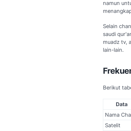
namun untu
menangkap 
Selain chan
saudi qur'a
muadz tv, ah
lain-lain.
Frekue
Berikut tabe
Data
Nama Cha
Satelit