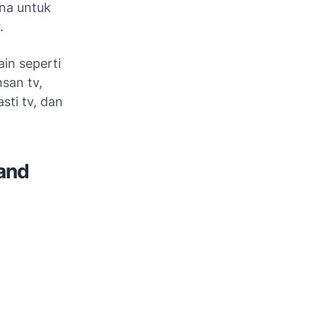
na untuk
.
ain seperti
hsan tv,
asti tv, dan
and