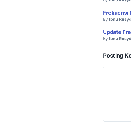
Frekuensi 
By
Ibnu Rusyd
Update Fre
By
Ibnu Rusyd
Posting K