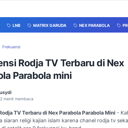
LNB
MATRIX GARUDA
NEX PARABOLA
P
Frekuensi
ensi Rodja TV Terbaru di Nex
la Parabola mini
usydi
2
menit membaca
Rodja TV Terbaru di Nex Parabola Parabola Mini
- Ka
a siaran religi kajian islam karena chanel rodja tv sek