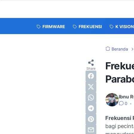
FIRMWARE
FREKUENSI
K VISION
Beranda
Freku
Parabo
Ibnu R
0
•
Frekuensi 
bagi pecint