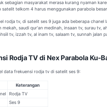
k sebagian masyarakat merasa kurang nyaman kare
satelit telkom 4 harus menggunakan parabola besar
el rodja tv, di satelit ses 9 juga ada beberapa chanel l
n mekah, saudi qur'an medinah, insaan tv, surau tv, a
siil tv, izzah tv, al inam tv, salaam tv, sunnah jalan p
nsi Rodja TV di Nex Parabola Ku-B
l data frekuensi rodja tv di satelit ses 9:
Keterangan
nel
Rodja TV
Ses 9