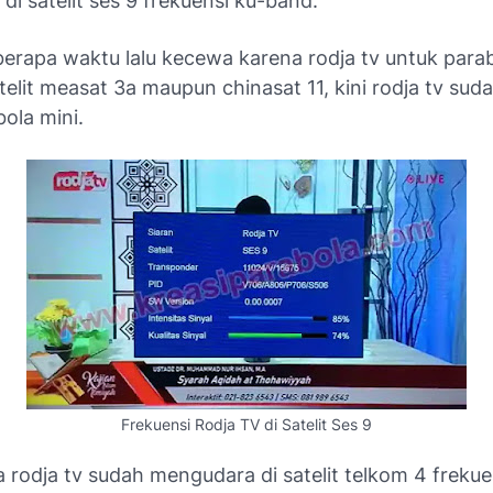
i satelit ses 9 frekuensi ku-band.
berapa waktu lalu kecewa karena rodja tv untuk parab
atelit measat 3a maupun chinasat 11, kini rodja tv suda
ola mini.
Frekuensi Rodja TV di Satelit Ses 9
 rodja tv sudah mengudara di satelit telkom 4 frekue