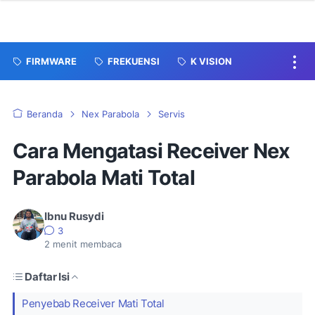
FIRMWARE
FREKUENSI
K VISION
Beranda
Nex Parabola
Servis
Cara Mengatasi Receiver Nex
Parabola Mati Total
Ibnu Rusydi
3
2
menit membaca
Daftar Isi
Penyebab Receiver Mati Total