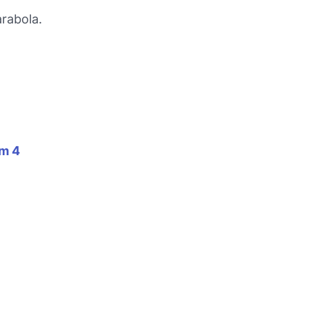
rabola.
om 4