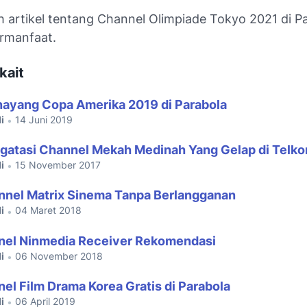
h artikel tentang Channel Olimpiade Tokyo 2021 di Pa
rmanfaat.
kait
ayang Copa Amerika 2019 di Parabola
i
14 Juni 2019
•
gatasi Channel Mekah Medinah Yang Gelap di Telk
i
15 November 2017
•
nnel Matrix Sinema Tanpa Berlangganan
i
04 Maret 2018
•
nel Ninmedia Receiver Rekomendasi
i
06 November 2018
•
nel Film Drama Korea Gratis di Parabola
i
06 April 2019
•