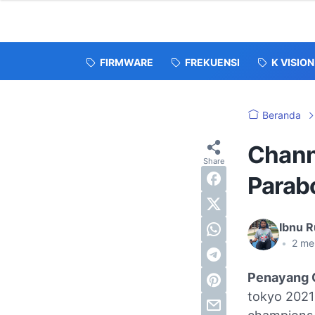
FIRMWARE
FREKUENSI
K VISION
Beranda
Chann
Parab
Ibnu R
•
2
me
Penayang O
tokyo 2021