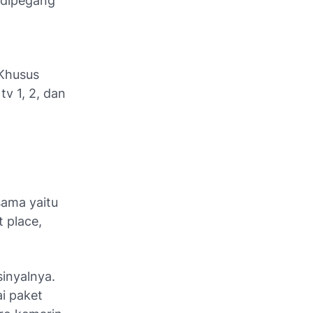
 dipegang
 Khusus
tv 1, 2, dan
sama yaitu
t place,
sinyalnya.
i paket