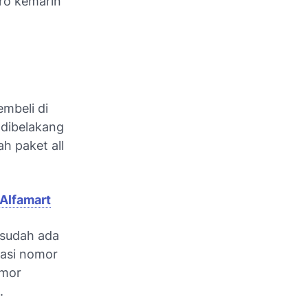
uro kemarin
embeli di
 dibelakang
h paket all
 Alfamart
 sudah ada
pasi nomor
omor
.