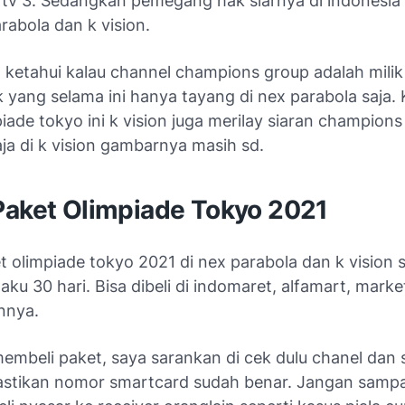
tv 3. Sedangkan pemegang hak siarnya di indonesia
rabola dan k vision.
a ketahui kalau channel champions group adalah milik
yang selama ini hanya tayang di nex parabola saja.
iade tokyo ini k vision juga merilay siaran champions 
ja di k vision gambarnya masih sd.
Paket Olimpiade Tokyo 2021
 olimpiade tokyo 2021 di nex parabola dan k vision 
laku 30 hari. Bisa dibeli di indomaret, alfamart, marke
nnya.
membeli paket, saya sarankan di cek dulu chanel dan 
astikan nomor smartcard sudah benar. Jangan sampa