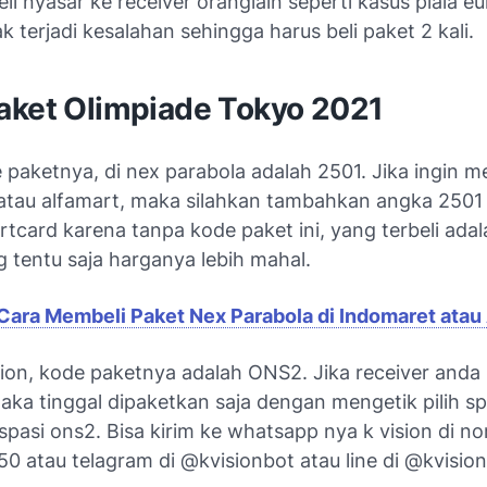
eli nyasar ke receiver oranglain seperti kasus piala e
 terjadi kesalahan sehingga harus beli paket 2 kali.
aket Olimpiade Tokyo 2021
paketnya, di nex parabola adalah 2501. Jika ingin m
atau alfamart, maka silahkan tambahkan angka 2501
card karena tanpa kode paket ini, yang terbeli adala
 tentu saja harganya lebih mahal.
Cara Membeli Paket Nex Parabola di Indomaret atau
sion, kode paketnya adalah ONS2. Jika receiver anda
aka tinggal dipaketkan saja dengan mengetik pilih s
pasi ons2. Bisa kirim ke whatsapp nya k vision di n
 atau telagram di @kvisionbot atau line di @kvision