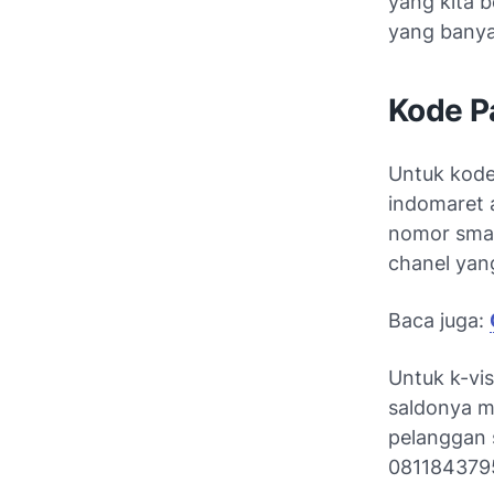
yang kita b
yang banyak
Kode P
Untuk kode 
indomaret 
nomor smart
chanel yang
Baca juga:
Untuk k-vi
saldonya m
pelanggan s
08118437950