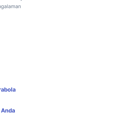
engalaman
rabola
h Anda