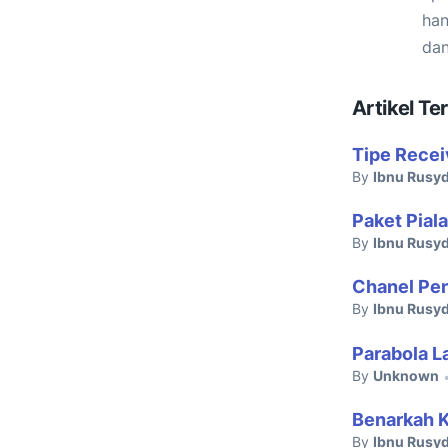
han
dan
Artikel Ter
Tipe Recei
By
Ibnu Rusyd
Paket Pial
By
Ibnu Rusyd
Chanel Pen
By
Ibnu Rusyd
Parabola L
By
Unknown
Benarkah K
By
Ibnu Rusyd