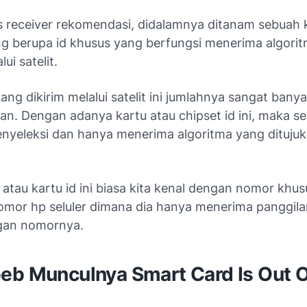
s receiver rekomendasi, didalamnya ditanam sebuah 
ng berupa id khusus yang berfungsi menerima algori
lui satelit.
ang dikirim melalui satelit ini jumlahnya sangat ban
aan. Dengan adanya kartu atau chipset id ini, maka s
enyeleksi dan hanya menerima algoritma yang dituju
atau kartu id ini biasa kita kenal dengan nomor khus
omor hp seluler dimana dia hanya menerima panggil
gan nomornya.
eb Munculnya Smart Card Is Out O