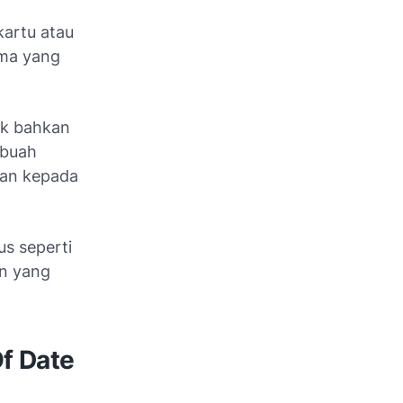
kartu atau
tma yang
yak bahkan
ebuah
kan kepada
us seperti
an yang
f Date