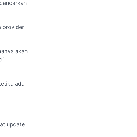
dipancarkan
a provider
 hanya akan
di
etika ada
pat update