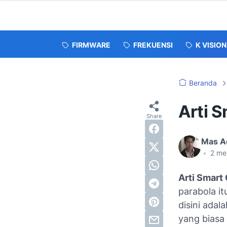
FIRMWARE
FREKUENSI
K VISION
Beranda
Arti S
Mas A
•
2
me
Arti Smart 
parabola it
disini adal
yang biasa