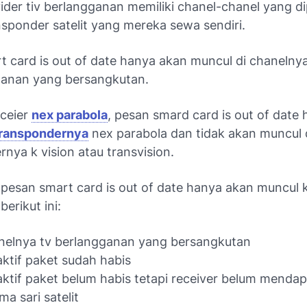
vider tiv berlangganan memiliki chanel-chanel yang 
nsponder satelit yang mereka sewa sendiri.
t card is out of date hanya akan muncul di chanelny
ganan yang bersangkutan.
eceier
nex parabola
, pesan smard card is out of date
ranspondernya
nex parabola dan tidak akan muncul 
nya k vision atau transvision.
pesan smart card is out of date hanya akan muncul k
berikut ini:
nelnya tv berlangganan yang bersangkutan
ktif paket sudah habis
ktif paket belum habis tetapi receiver belum menda
ma sari satelit