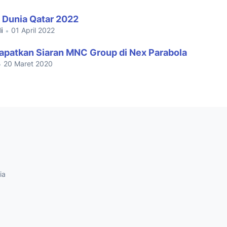
a Dunia Qatar 2022
i
01 April 2022
•
patkan Siaran MNC Group di Nex Parabola
20 Maret 2020
•
ia