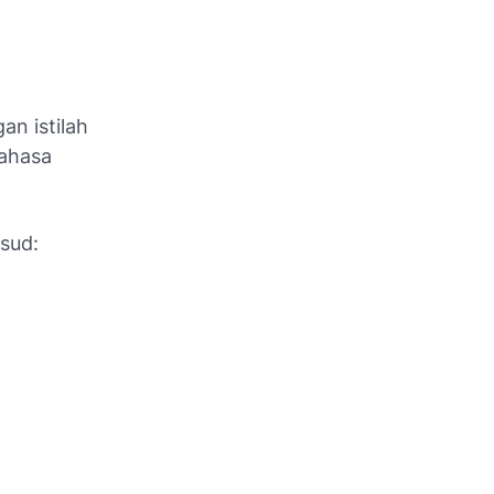
n istilah
bahasa
sud: