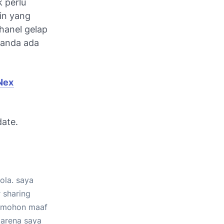
k perlu
in yang
hanel gelap
r anda ada
Nex
date.
ola. saya
 sharing
a mohon maaf
 karena saya