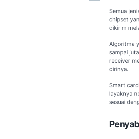
Semua jeni
chipset ya
dikirim mela
Algoritma y
sampai jut
receiver m
dirinya.
Smart card 
layaknya n
sesuai den
Penyab