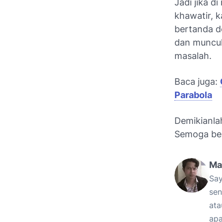
Jadi jika d
khawatir, 
bertanda d
dan muncul 
masalah.
Baca juga:
Parabola
Demikianlah
Semoga be
Ma
Say
sen
ata
apa