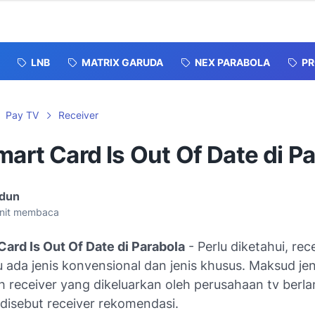
LNB
MATRIX GARUDA
NEX PARABOLA
P
Pay TV
Receiver
mart Card Is Out Of Date di P
dun
nit membaca
Card Is Out Of Date di Parabola
- Perlu diketahui, rec
u ada jenis konvensional dan jenis khusus. Maksud je
ah receiver yang dikeluarkan oleh perusahaan tv ber
 disebut receiver rekomendasi.