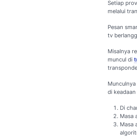
Setiap pro
melalui tra
Pesan smar
tv berlang
Misalnya r
muncul di
t
transponder
Munculnya 
di keadaan 
Di cha
Masa a
Masa a
algorit