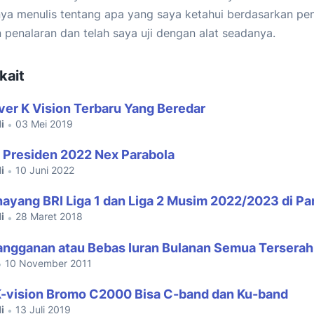
ya menulis tentang apa yang saya ketahui berdasarkan p
 penalaran dan telah saya uji dengan alat seadanya.
kait
ver K Vision Terbaru Yang Beredar
i
03 Mei 2019
•
a Presiden 2022 Nex Parabola
i
10 Juni 2022
•
ayang BRI Liga 1 dan Liga 2 Musim 2022/2023 di Pa
i
28 Maret 2018
•
angganan atau Bebas Iuran Bulanan Semua Tersera
10 November 2011
•
-vision Bromo C2000 Bisa C-band dan Ku-band
i
13 Juli 2019
•