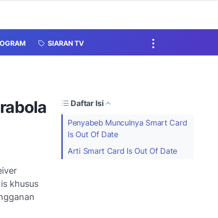
ROGRAM
SIARAN TV
arabola
Daftar Isi
Penyabeb Munculnya Smart Card
Is Out Of Date
Arti Smart Card Is Out Of Date
eiver
nis khusus
langganan