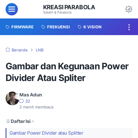
KREASI PARABOLA
Menu
Satelit & Parabola
Da
FIRMWARE
FREKUENSI
K VISION
Beranda
LNB
Gambar dan Kegunaan Power
Divider Atau Spliter
Mas Adun
32
2
menit membaca
Daftar Isi
Gambar Power Divider atau Splitter