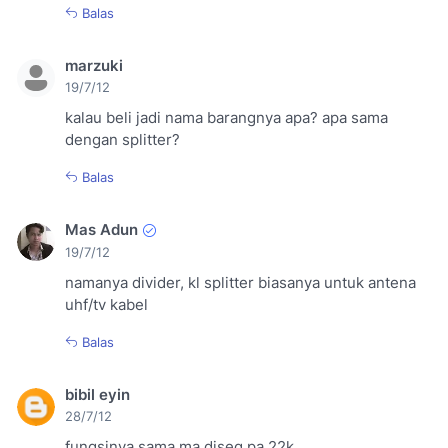
Balas
marzuki
19/7/12
kalau beli jadi nama barangnya apa? apa sama
dengan splitter?
Balas
Mas Adun
19/7/12
namanya divider, kl splitter biasanya untuk antena
uhf/tv kabel
Balas
bibil eyin
28/7/12
fungsinya sama ma diseq pa 22k