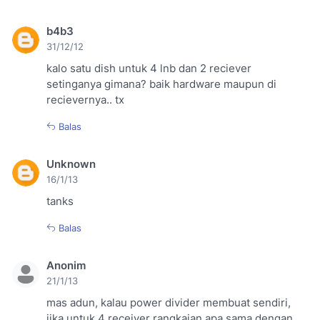
b4b3
31/12/12
kalo satu dish untuk 4 lnb dan 2 reciever
setinganya gimana? baik hardware maupun di
recievernya.. tx
Balas
Unknown
16/1/13
tanks
Balas
Anonim
21/1/13
mas adun, kalau power divider membuat sendiri,
jika untuk 4 receiver rangkaian apa sama dengan