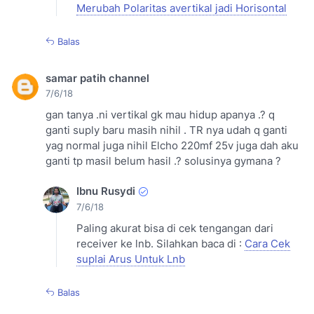
Merubah Polaritas avertikal jadi Horisontal
Balas
samar patih channel
7/6/18
gan tanya .ni vertikal gk mau hidup apanya .? q
ganti suply baru masih nihil . TR nya udah q ganti
yag normal juga nihil Elcho 220mf 25v juga dah aku
ganti tp masil belum hasil .? solusinya gymana ?
Ibnu Rusydi
7/6/18
Paling akurat bisa di cek tengangan dari
receiver ke lnb. Silahkan baca di :
Cara Cek
suplai Arus Untuk Lnb
Balas