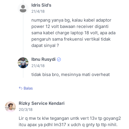
Idris Sid's
21/4/18
numpang yanya bg, kalau kabel adaptor
power 12 volt bawaan receiver diganti
sama kabel charge laptop 18 volt, apa ada
pengaruh sama frekuensi vertikal tidak
dapat sinyal ?
Ibnu Rusydi
21/4/18
tidak bisa bro, mesinnya mati overheat
Balas
Rizky Service Kendari
20/3/18
Lir q mw tx klw tegangan untk vert 13v tp goyang2
itcu apax ya pdhl lm317 x udch q gnty tp ttp nihil.