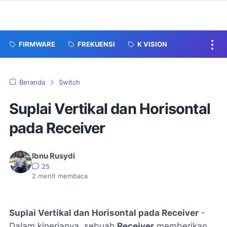
FIRMWARE
FREKUENSI
K VISION
Beranda
Switch
Suplai Vertikal dan Horisontal
pada Receiver
Ibnu Rusydi
25
2
menit membaca
Suplai Vertikal dan Horisontal pada Receiver
-
Dalam kinerjanya, sebuah
Receiver
memberikan