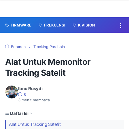
FIRMWARE
FREKUENSI
K VISION
Beranda
Tracking Parabola
Alat Untuk Memonitor
Tracking Satelit
Ibnu Rusydi
8
3
menit membaca
Daftar Isi
Alat Untuk Tracking Satetit