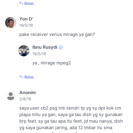
Balas
Yon D'
19/5/18
pake receiver venus mirage ya gan?
Ibnu Rusydi
19/5/18
ya , mirage mpeg2
Balas
Anonim
2/6/18
saya user cb2 psg lnb sendri tp yg sy dpt kok cm
plapa mllu ya gan, saya ga tau dish yg sy gunakan
brp feet. sy ga tau apa itu feet. jd mau nanya, dish
yg saya gunakan jaring, ada 12 lmbar itu sma