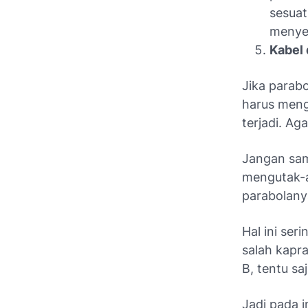
sesuat
menye
Kabel 
Jika parab
harus meng
terjadi. Ag
Jangan sam
mengutak-a
parabolanya
Hal ini se
salah kapr
B, tentu sa
Jadi pada 