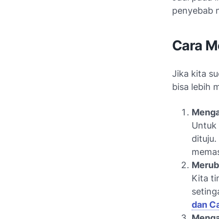
penyebab n
Cara M
Jika kita 
bisa lebih
Menga
Untuk 
dituju
memasu
Meruba
Kita t
seting
dan C
Menga