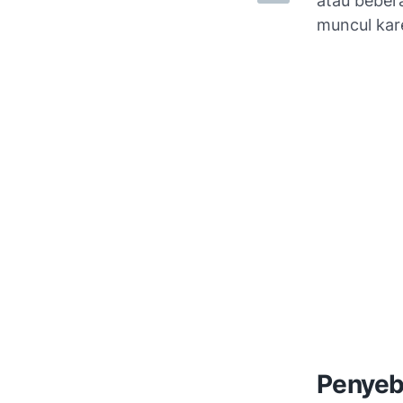
atau beber
muncul kare
Penyeb