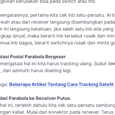
kinan kerusakan bisa pada switch atau lnb.
engatasinya, pertama kita cek lnb satu-persatu. Art
awah atau dari receiver langsung disambungkan pada
 ini langsung ketahuan, jika salah satu lnb ada yang 
kap sinyal, maka berarti lnb tersebut rusak dan mint
emua lnb bagus, berarti switchnya rusak dan minta ga
asi Posisi Parabola Bergeser
mengatasi hal ini kita harus tracking ulang. Sudut dek
i, dan azimuth harus diseting lagi.
uga:
Beberapa Artikel Tentang Cara Tracking Satelit
dari Parabola ke Receiver Putus
hal ini, terlebih dahulu kita cek satu-persatu sambun
gan kabel. Mulai dari konektor pada receiver. Terus j