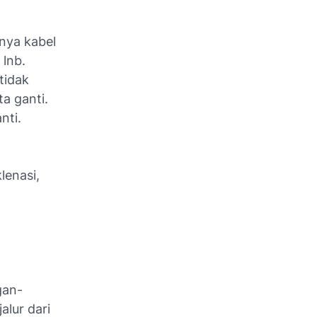
inya kabel
 lnb.
tidak
a ganti.
nti.
lenasi,
gan-
alur dari