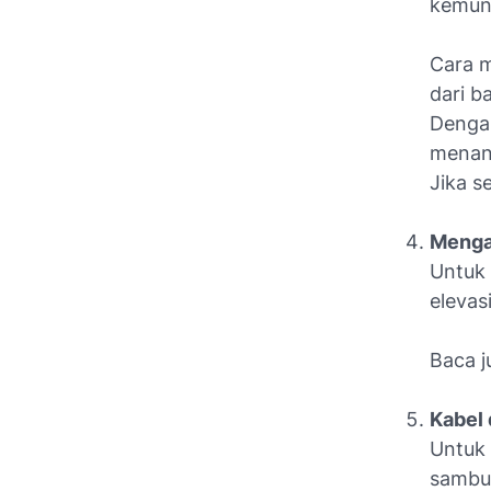
kemung
Cara m
dari b
Dengan
menang
Jika s
Mengat
Untuk 
elevas
Baca j
Kabel 
Untuk 
sambun