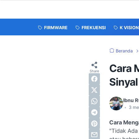
FIRMWARE
FREKUENSI
K VISION
Beranda
Cara 
Sinyal
Ibnu R
•
3
me
Cara Menga
"Tidak Ada 