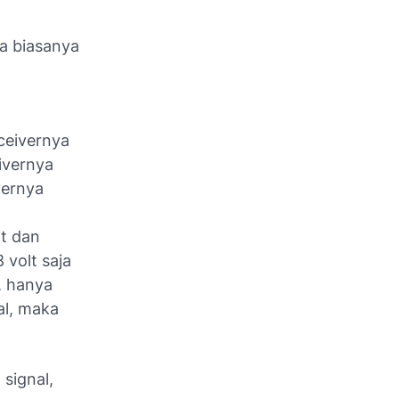
na biasanya
eceivernya
eivernya
vernya
lt dan
 volt saja
, hanya
al, maka
signal,