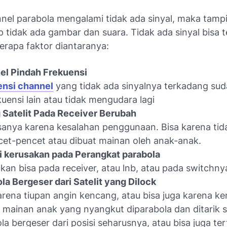
nnel parabola mengalami tidak ada sinyal, maka tamp
 tidak ada gambar dan suara. Tidak ada sinyal bisa t
erapa faktor diantaranya:
el Pindah Frekuensi
ensi channel
yang tidak ada sinyalnya terkadang su
kuensi lain atau tidak mengudara lagi
 Satelit Pada Receiver Berubah
asanya karena kesalahan penggunaan. Bisa karena tid
et-pencet atau dibuat mainan oleh anak-anak.
i kerusakan pada Perangkat parabola
kan bisa pada receiver, atau lnb, atau pada switchny
la Bergeser dari Satelit yang Dilock
arena tiupan angin kencang, atau bisa juga karena ke
 mainan anak yang nyangkut diparabola dan ditarik 
la bergeser dari posisi seharusnya, atau bisa juga te