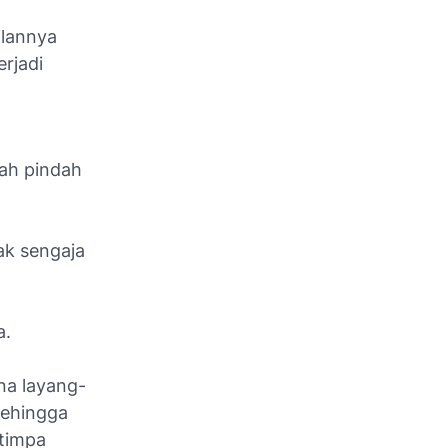
ilannya
erjadi
dah pindah
ak sengaja
a.
na layang-
sehingga
rtimpa