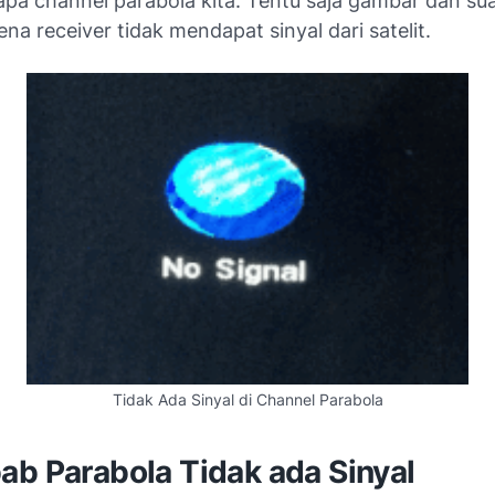
apa channel parabola kita. Tentu saja gambar dan sua
na receiver tidak mendapat sinyal dari satelit.
Tidak Ada Sinyal di Channel Parabola
ab Parabola Tidak ada Sinyal