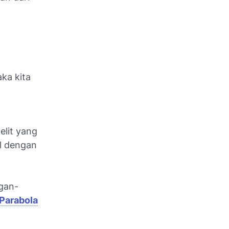
ka kita
elit yang
l dengan
gan-
Parabola