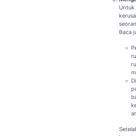
Untuk 
kerusa
seoran
Baca j
P
r
r
m
Di
po
b
k
a
Setela