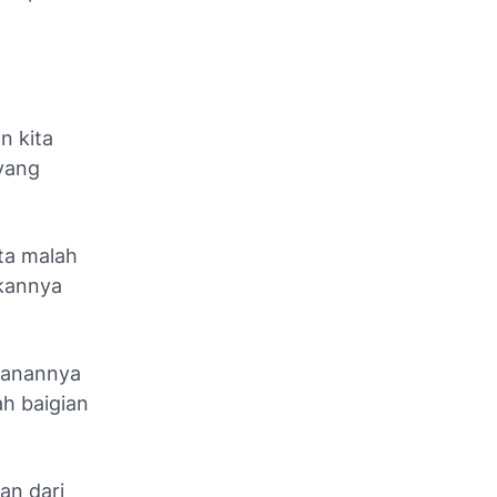
n kita
 yang
ta malah
ukannya
nganannya
ah baigian
an dari