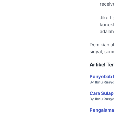
receiv
Jika t
konekt
adalah
Demikianla
sinyal, se
Artikel Ter
Penyebab 
By
Ibnu Rusyd
Cara Sulap
By
Ibnu Rusyd
Pengalama