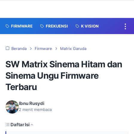
FIRMWARE
FREKUENSI
K VISION
Beranda
Firmware
Matrix Garuda
SW Matrix Sinema Hitam dan
Sinema Ungu Firmware
Terbaru
Ibnu Rusydi
2
menit membaca
Daftar Isi