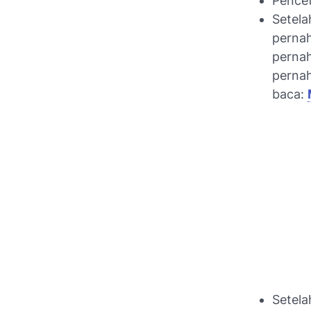
Pence
Setela
pernah
pernah
pernah
baca:
Setela