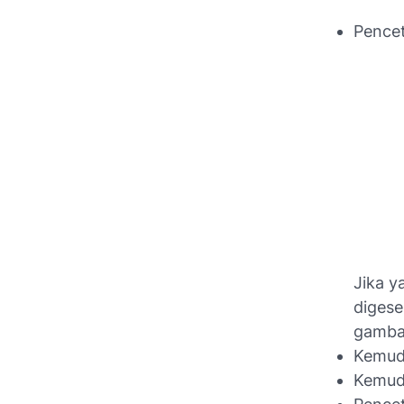
Pencet
Jika y
digese
gambar
Kemud
Kemudi