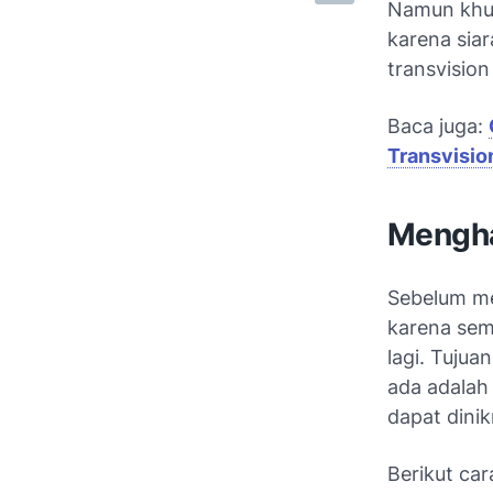
Namun khus
karena siar
transvision
Baca juga:
Transvisio
Mengha
Sebelum me
karena sem
lagi. Tuju
ada adalah
dapat dinik
Berikut ca