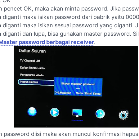
t OK
h pencet OK, maka akan minta password. Jika pass
 diganti maka isikan password dari pabrik yaitu 0000
 diganti maka isikan sesuai password yang diganti. J
 diganti dan lupa, bisa gunakan master password. Si
Master password berbagai receiver
.
h password diisi maka akan muncul konfirmasi hapu