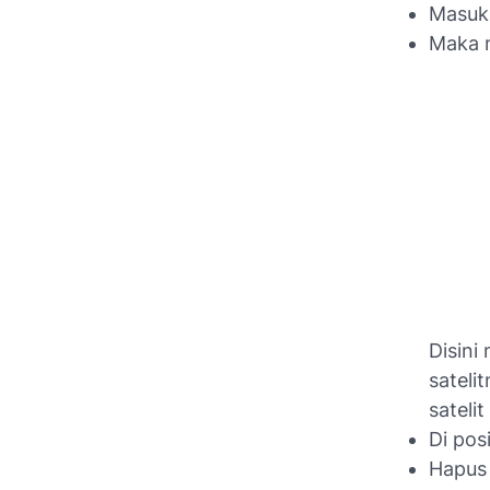
Masuk 
Maka m
Disini
sateli
satelit
Di pos
Hapus