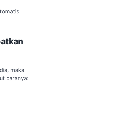
tomatis
patkan
edia, maka
ut caranya: