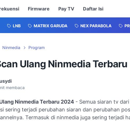
rekuensi
Firmware
Pay TV
Daftar Isi
LNB
MATRIX GARUDA
NEX PARABOLA
P
Ninmedia
Program
Scan Ulang Ninmedia Terbaru
usydi
nit membaca
Ulang Ninmedia Terbaru 2024
- Semua siaran tv dari
i sering terjadi perubahan siaran dan perubahan posi
nnelnya. Termasuk di ninmedia juga sering terjadi ha