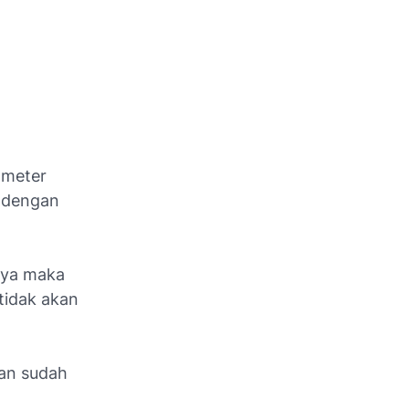
ameter
a dengan
a ya maka
 tidak akan
ran sudah