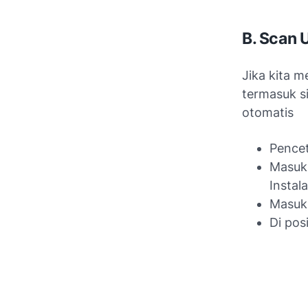
B. Scan 
Jika kita 
termasuk si
otomatis
Pence
Masuk 
Instala
Masuk 
Di pos