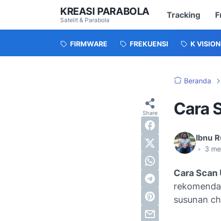
KREASI PARABOLA
Tracking
F
Satelit & Parabola
FIRMWARE
FREKUENSI
K VISION
Beranda
Cara 
Ibnu R
•
3
me
Cara Scan 
rekomendas
susunan cha