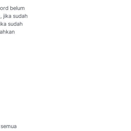
word belum
, jika sudah
ika sudah
lahkan
s semua