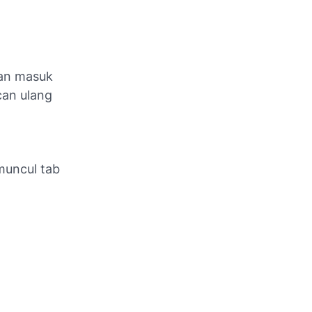
kan masuk
can ulang
muncul tab