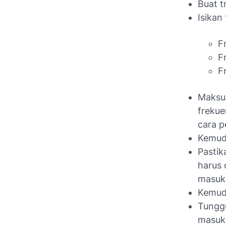
Buat t
Isikan
F
F
F
Maksud
frekue
cara 
Kemudi
Pastik
harus 
masuk
Kemudi
Tunggu
masuk