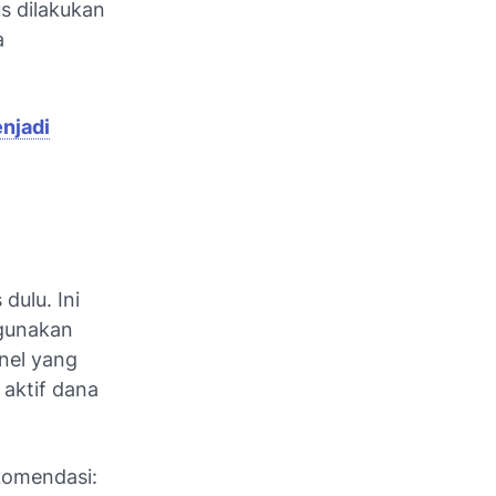
s dilakukan
a
njadi
dulu. Ini
igunakan
nel yang
 aktif dana
komendasi: