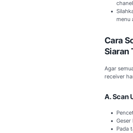
chanel
Silahk
menu a
Cara S
Siaran 
Agar semua
receiver ha
A. Scan 
Pence
Geser 
Pada t