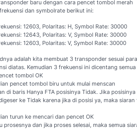
ransponder baru dengan cara pencet tombol merah
 frekuensi dan symbolrate berikut ini:
rekuensi: 12603, Polaritas: H, Symbol Rate: 30000
rekuensi: 12643, Polaritas: V, Symbol Rate: 30000
rekuensi: 12603, Polaritas: V, Symbol Rate: 30000
nya adalah kita membuat 3 transponder sesuai par
nsi diatas. Kemudian 3 frekuensi ini dicentang semu
pencet tombol OK
an pencet tombol biru untuk mulai menscan
an di baris Hanya FTA posisinya Tidak. Jika posisiny
digeser ke Tidak karena jika di posisi ya, maka siaran
an turun ke mencari dan pencet OK
 prosesnya dan jika proses selesai, maka semua sia