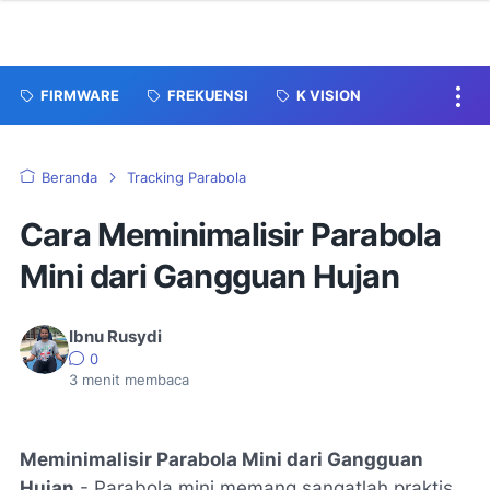
FIRMWARE
FREKUENSI
K VISION
Beranda
Tracking Parabola
Cara Meminimalisir Parabola
Mini dari Gangguan Hujan
Ibnu Rusydi
0
3
menit membaca
Meminimalisir Parabola Mini dari Gangguan
Hujan
- Parabola mini memang sangatlah praktis,