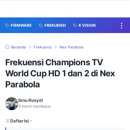
FIRMWARE
FREKUENSI
K VISION
Beranda
Frekuensi
Nex Parabola
Frekuensi Champions TV
World Cup HD 1 dan 2 di Nex
Parabola
Ibnu Rusydi
3
menit membaca
Daftar Isi