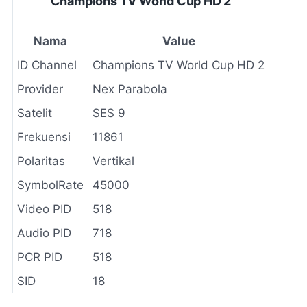
Champions TV World Cup HD 2
Nama
Value
ID Channel
Champions TV World Cup HD 2
Provider
Nex Parabola
Satelit
SES 9
Frekuensi
11861
Polaritas
Vertikal
SymbolRate
45000
Video PID
518
Audio PID
718
PCR PID
518
SID
18