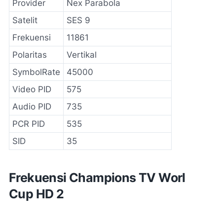
Provider
Nex Parabola
Satelit
SES 9
Frekuensi
11861
Polaritas
Vertikal
SymbolRate
45000
Video PID
575
Audio PID
735
PCR PID
535
SID
35
Frekuensi Champions TV Worl
Cup HD 2