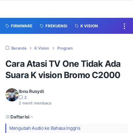
FIRMWARE
FREKUENSI
K VISION
Beranda
K Vision
Program
Cara Atasi TV One Tidak Ada
Suara K vision Bromo C2000
Ibnu Rusydi
2
2
menit membaca
Daftar Isi
Mengubah Audio ke Bahasa Inggris