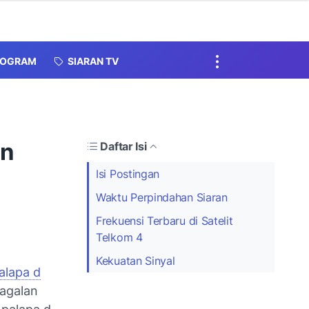
ROGRAM
SIARAN TV
an
Daftar Isi
Isi Postingan
Waktu Perpindahan Siaran
Frekuensi Terbaru di Satelit
Telkom 4
Kekuatan Sinyal
palapa d
gagalan