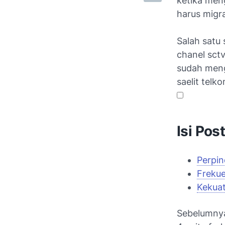
ketika meng
harus migras
Salah satu 
chanel sctv
sudah men
saelit telko
Isi Pos
Perpin
Frekue
Kekuat
Sebelumnya