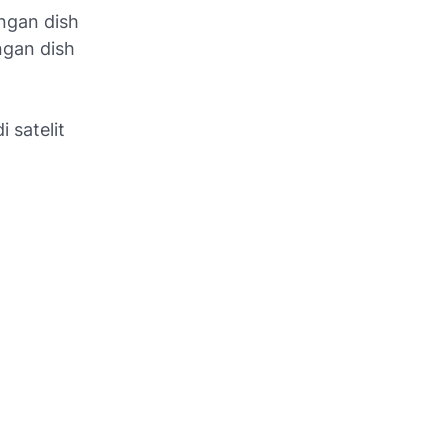
ngan dish
ngan dish
 satelit