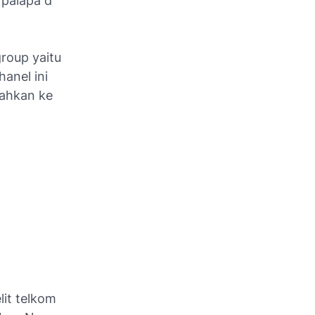
 palapa d
group yaitu
hanel ini
ahkan ke
it telkom