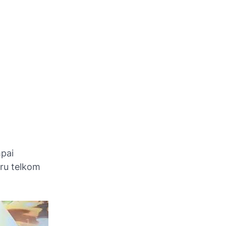
mpai
aru telkom