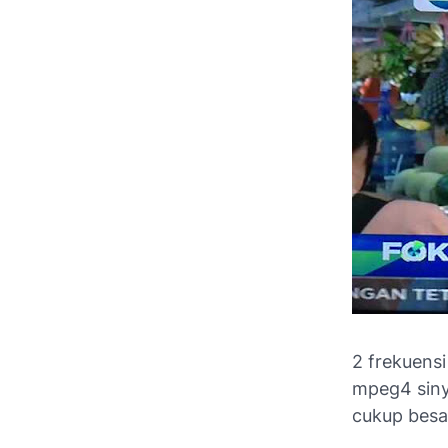
2 frekuens
mpeg4 siny
cukup besa