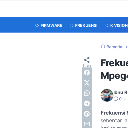
FIRMWARE
FREKUENSI
K VISION
Beranda
Freku
Mpeg4
Ibnu R
0
•
Frekuensi 
sebentar l