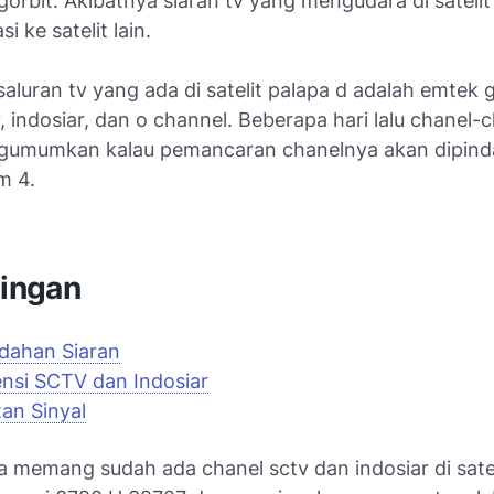
orbit. Akibatnya siaran tv yang mengudara di satelit
i ke satelit lain.
saluran tv yang ada di satelit palapa d adalah emtek 
, indosiar, dan o channel. Beberapa hari lalu chanel-c
gumumkan kalau pemancaran chanelnya akan dipind
m 4.
tingan
dahan Siaran
nsi SCTV dan Indosiar
an Sinyal
 memang sudah ada chanel sctv dan indosiar di satel