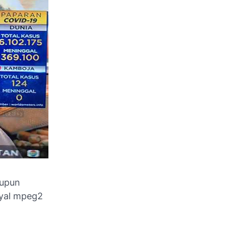
aupun
nyal mpeg2