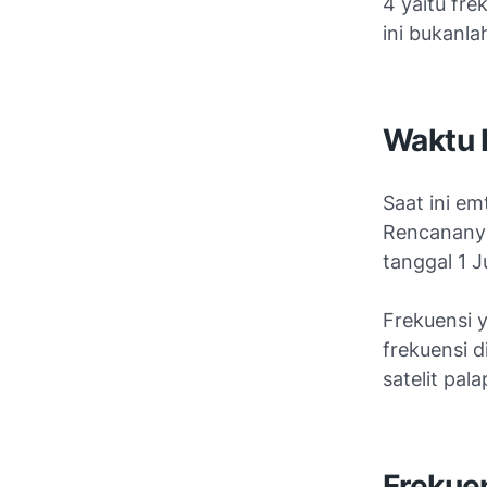
4 yaitu fr
ini bukanla
Waktu 
Saat ini em
Rencananya
tanggal 1 J
Frekuensi y
frekuensi d
satelit pal
Frekuen