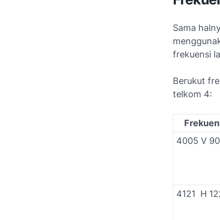
Sama halnya
menggunaka
frekuensi l
Berukut fre
telkom 4:
Frekuen
4005 V 9
4121 H 1