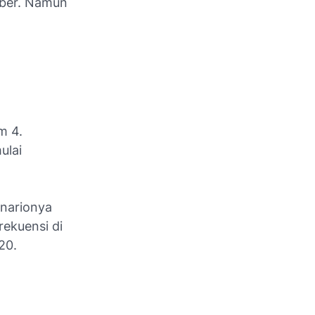
uber. Namun
m 4.
ulai
enarionya
rekuensi di
20.