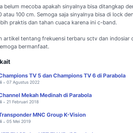
 belum mecoba apakah sinyalnya bisa ditangkap de
 atau 100 cm. Semoga saja sinyalnya bisa di lock de
ebih praktis dan tahan cuaca karena ini c-band.
 artikel tentang frekuensi terbaru sctv dan indosiar di
Semoga bermanfaat.
kait
Champions TV 5 dan Champions TV 6 di Parabola
i
07 Agustus 2022
•
Channel Mekah Medinah di Parabola
i
21 Februari 2018
•
 Transponder MNC Group K-Vision
i
05 Mei 2019
•