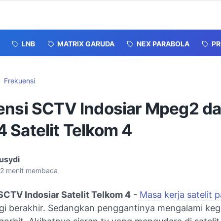
LNB
MATRIX GARUDA
NEX PARABOLA
P
Frekuensi
ensi SCTV Indosiar Mpeg2 d
 Satelit Telkom 4
usydi
2
menit membaca
SCTV Indosiar Satelit Telkom 4
-
Masa kerja satelit 
agi berakhir. Sedangkan penggantinya mengalami ke