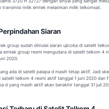
ekuensi 3720 H 32727 dengan sinyal yang sangat mel
h transmisi milik emtek melainkan milik telkomsat.
Perpindahan Siaran
tek group sudah dimulai siaran ujicoba di satelit telko
 emtek group resmi mengudara di satelit telkom 4 m
uni 2020.
ang ada di satelit palapa d masih tetap aktif. Jadi sk
i satelit telkom 4 resmi aktif tanggal 1 juni 2020 dan f
apa d yang masih aktif akan berakhir tanggal 31 juli 20
si Terbaru di Satelit Telkom 4