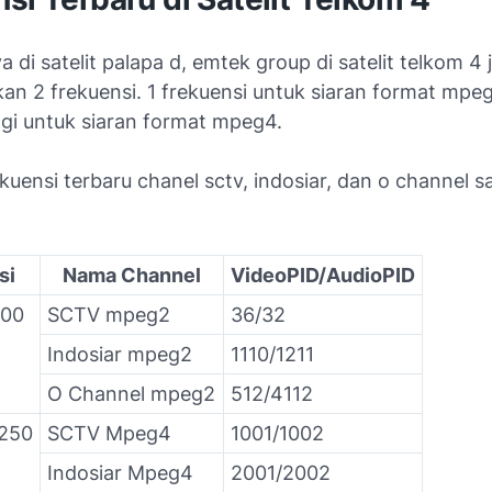
 di satelit palapa d, emtek group di satelit telkom 4 
n 2 frekuensi. 1 frekuensi untuk siaran format mpe
agi untuk siaran format mpeg4.
kuensi terbaru chanel sctv, indosiar, dan o channel sa
si
Nama Channel
VideoPID/AudioPID
000
SCTV mpeg2
36/32
Indosiar mpeg2
1110/1211
O Channel mpeg2
512/4112
2250
SCTV Mpeg4
1001/1002
Indosiar Mpeg4
2001/2002