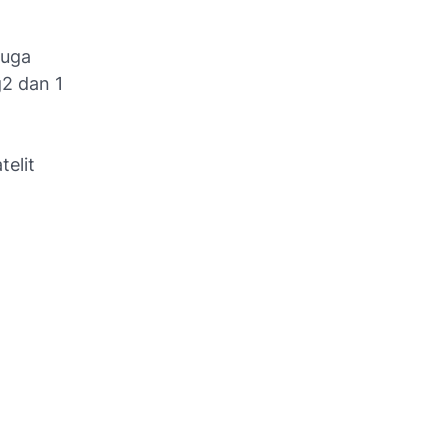
juga
g2 dan 1
telit