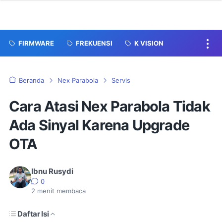
FIRMWARE
FREKUENSI
K VISION
Beranda
Nex Parabola
Servis
Cara Atasi Nex Parabola Tidak
Ada Sinyal Karena Upgrade
OTA
Ibnu Rusydi
0
2
menit membaca
Daftar Isi