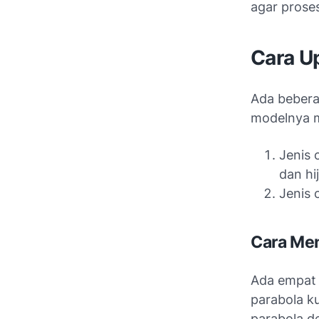
agar prose
Cara U
Ada bebera
modelnya m
Jenis 
dan hi
Jenis 
Cara Me
Ada empat 
parabola ku
parabola d