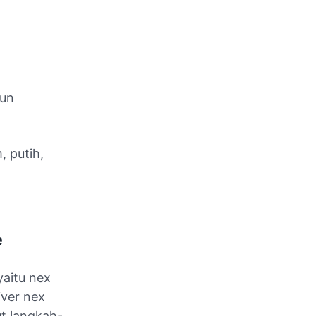
mun
, putih,
e
yaitu nex
iver nex
t langkah-