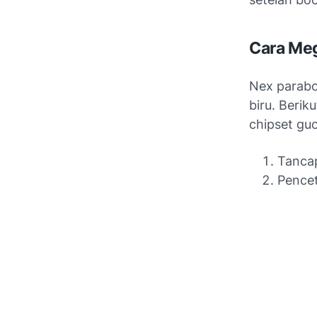
Cara Meg
Nex parabo
biru. Beri
chipset guo
Tancap
Pence