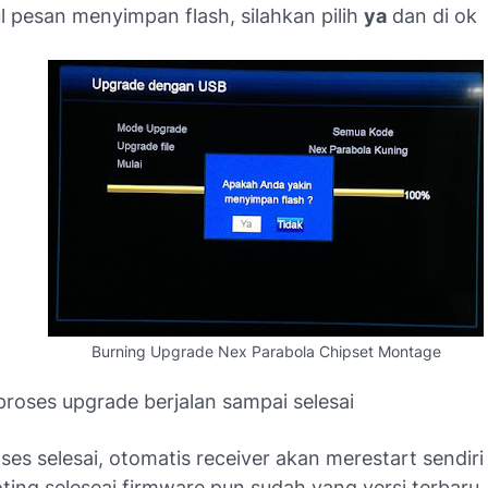
 pesan menyimpan flash, silahkan pilih
ya
dan di ok
Burning Upgrade Nex Parabola Chipset Montage
roses upgrade berjalan sampai selesai
ses selesai, otomatis receiver akan merestart sendiri
ting seleseai firmware pun sudah yang versi terbaru.