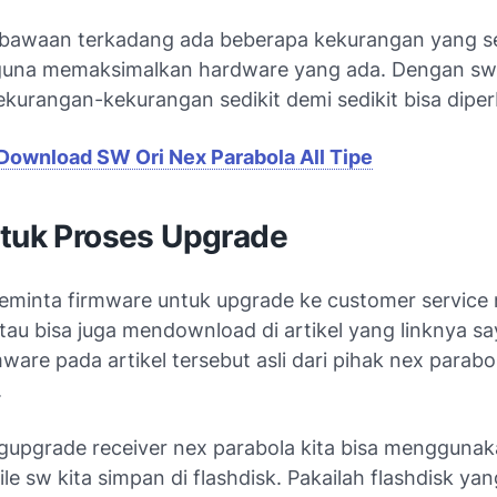
bawaan terkadang ada beberapa kekurangan yang se
 guna memaksimalkan hardware yang ada. Dengan sw
kurangan-kekurangan sedikit demi sedikit bisa diperb
Download SW Ori Nex Parabola All Tipe
ntuk Proses Upgrade
meminta firmware untuk upgrade ke customer service
tau bisa juga mendownload di artikel yang linknya s
mware pada artikel tersebut asli dari pihak nex parab
.
upgrade receiver nex parabola kita bisa mengguna
File sw kita simpan di flashdisk. Pakailah flashdisk ya