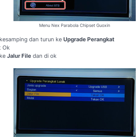
Menu Nex Parabola Chipset Guoxin
 kesamping dan turun ke
Upgrade Perangkat
t Ok
 ke
Jalur File
dan di ok