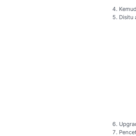
Kemud
Disitu
Upgrad
Pence