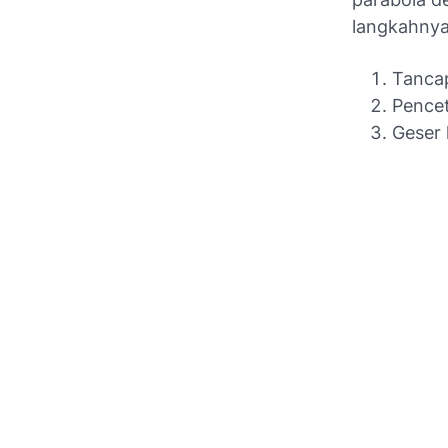
langkahnya
Tancap
Pence
Geser 