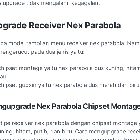
s upgrade tidak mengalami kegagalan.
pgrade Receiver Nex Parabola
pa model tampilan menu receiver nex parabola. Na
engerucut pada dua jenis yaitu:
chipset montage yaitu nex parabola dus kuning, hitam
jau
chipset guoxin yaitu nex parabola dus merah dan biru
ngupgrade Nex Parabola Chipset Montag
tipe receiver nex parabola dengan chipset montage 
ning, hitam, putih, dan biru. Cara mengupgrade rece
engan chipset montage caranya cukup mudah. Beriku