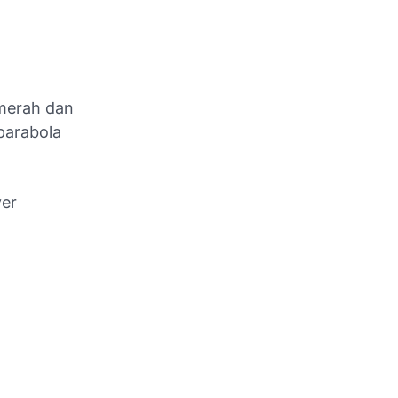
 merah dan
parabola
ver