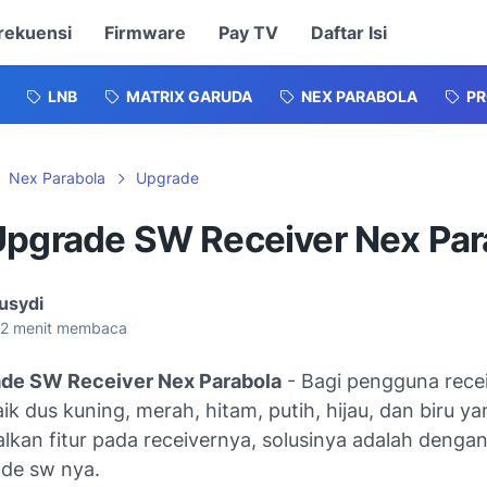
rekuensi
Firmware
Pay TV
Daftar Isi
LNB
MATRIX GARUDA
NEX PARABOLA
P
Nex Parabola
Upgrade
Upgrade SW Receiver Nex Par
usydi
2
menit membaca
de SW Receiver Nex Parabola
- Bagi pengguna rece
ik dus kuning, merah, hitam, putih, hijau, dan biru ya
kan fitur pada receivernya, solusinya adalah denga
de sw nya.