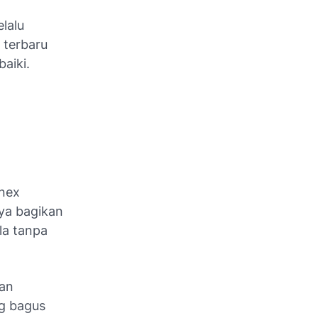
lalu
 terbaru
aiki.
 nex
aya bagikan
ola tanpa
kan
ng bagus