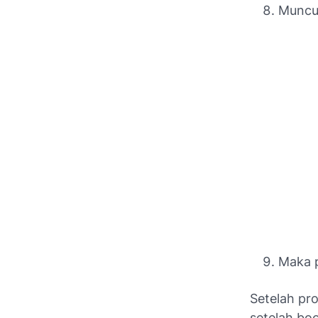
Muncul
Maka p
Setelah pro
setelah boo