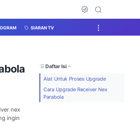
Dark Mode
ROGRAM
SIARAN TV
abola
Daftar Isi
Alat Untuk Proses Upgrade
Cara Upgrade Receiver Nex
Parabola
iver nex
ng ingin
n