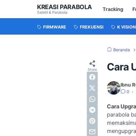
KREASI PARABOLA
Tracking
F
Satelit & Parabola
FIRMWARE
FREKUENSI
K VISION
Beranda
Cara 
Ibnu R
0
•
Cara Upgra
parabola ba
memaksimal
mengupgra