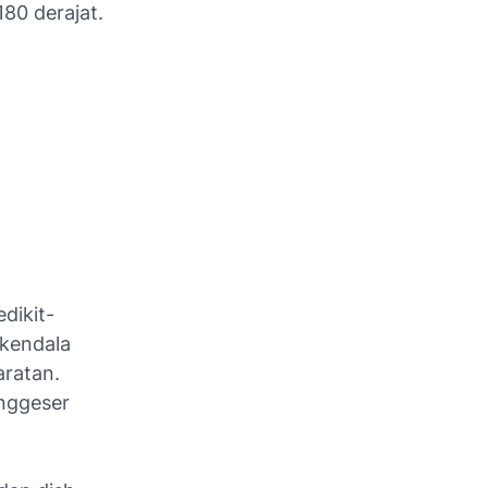
80 derajat.
dikit-
 kendala
aratan.
enggeser