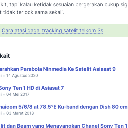
ikit, tapi kalau ketidak sesuaian pergerakan cukup sig
t tidak terlock sama sekali.
:
Cara atasi gagal tracking satelit telkom 3s
kait
rahkan Parabola Ninmedia Ke Satelit Asiasat 9
i
14 Agustus 2020
•
Sony Ten 1 HD di Asiasat 7
i
04 Mei 2017
•
haicom 5/6/8 at 78.5°E Ku-band dengan Dish 80 cm
i
03 Maret 2018
•
elit dan Beam yang Menayangkan Chanel Sony Ten 1