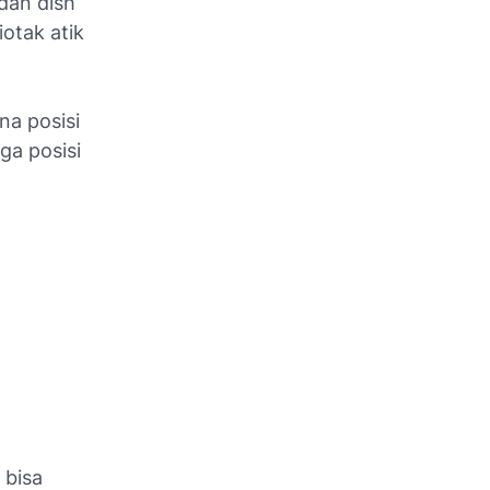
dan dish
otak atik
na posisi
ga posisi
 bisa