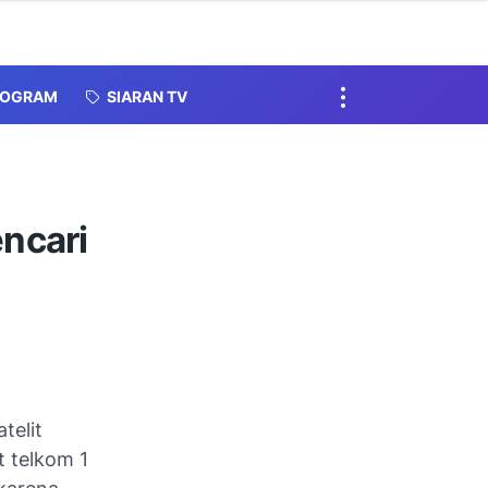
ROGRAM
SIARAN TV
ncari
telit
t telkom 1