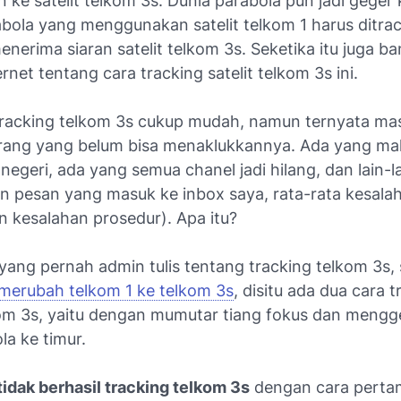
 ke satelit telkom 3s. Dunia parabola pun jadi geger
bola yang menggunakan satelit telkom 1 harus ditrac
enerima siaran satelit telkom 3s. Seketika itu juga ba
ernet tentang cara tracking satelit telkom 3s ini.
racking telkom 3s cukup mudah, namun ternyata ma
rang yang belum bisa menaklukkannya. Ada yang mal
 negeri, ada yang semua chanel jadi hilang, dan lain-la
n pesan yang masuk ke inbox saya, rata-rata kesala
n kesalahan prosedur). Apa itu?
yang pernah admin tulis tentang tracking telkom 3s, 
merubah telkom 1 ke telkom 3s
, disitu ada dua cara 
lkom 3s, yaitu dengan mumutar tiang fokus dan mengge
la ke timur.
idak berhasil tracking telkom 3s
dengan cara perta