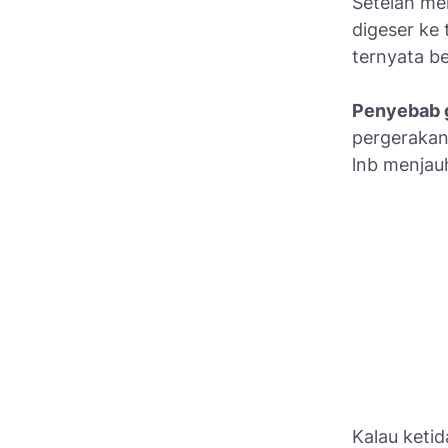
Setelah me
digeser ke 
ternyata b
Penyebab g
pergerakan 
lnb menjauh
Kalau ketid