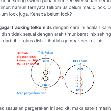
rubah seting switch pada menu receiver sudah betul 
timur, namun ternyata telkom 3s belum mau dilock. Di
elum lock juga. Kenapa belum lock?
agal tracking telkom 3s
dengan cara ini adalah kare
dish tidak sesuai dengan arah timur barat lnb sehing
 dari titik fokus dish. Lihatlah gambar berikut ini:
ak sesuaian pergerakan ini sedikit, maka satelit masih