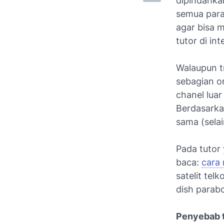
dipindahkan
semua para
agar bisa m
tutor di int
Walaupun t
sebagian o
chanel luar
Berdasarka
sama (selai
Pada tutor 
baca:
cara 
satelit te
dish parabo
Penyebab t