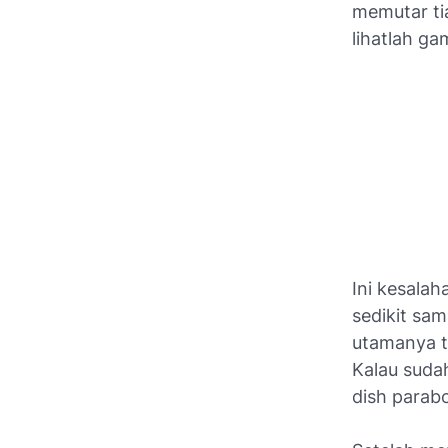
memutar ti
lihatlah gam
Ini kesalah
sedikit sam
utamanya t
Kalau suda
dish parabo