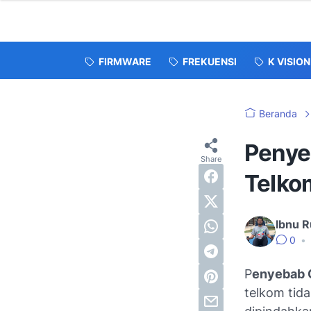
FIRMWARE
FREKUENSI
K VISION
Beranda
Penye
Telko
Ibnu R
0
•
P
enyebab 
telkom tida