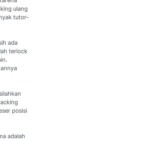
 karena
king ulang
nyak tutor-
sih ada
ah terlock
in.
hannya
silahkan
tracking
ser posisi
ma adalah