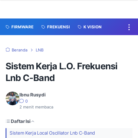
FIRMWARE
FREKUENSI
K VISION
Beranda
LNB
Sistem Kerja L.O. Frekuensi
Lnb C-Band
Ibnu Rusydi
0
2
menit membaca
Daftar Isi
Sistem Kerja Local Oscillator Lnb C-Band