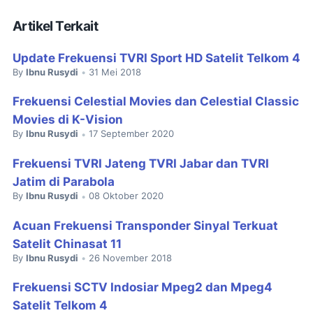
Artikel Terkait
Update Frekuensi TVRI Sport HD Satelit Telkom 4
By
Ibnu Rusydi
31 Mei 2018
•
Frekuensi Celestial Movies dan Celestial Classic
Movies di K-Vision
By
Ibnu Rusydi
17 September 2020
•
Frekuensi TVRI Jateng TVRI Jabar dan TVRI
Jatim di Parabola
By
Ibnu Rusydi
08 Oktober 2020
•
Acuan Frekuensi Transponder Sinyal Terkuat
Satelit Chinasat 11
By
Ibnu Rusydi
26 November 2018
•
Frekuensi SCTV Indosiar Mpeg2 dan Mpeg4
Satelit Telkom 4