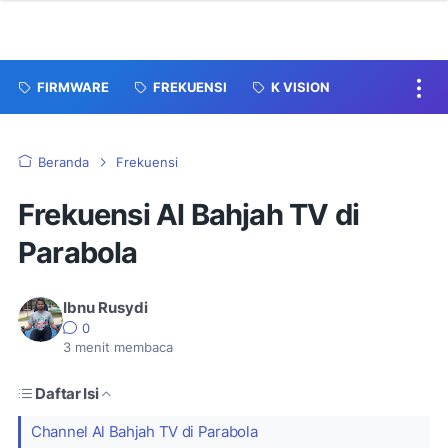
FIRMWARE
FREKUENSI
K VISION
Beranda
Frekuensi
Frekuensi Al Bahjah TV di
Parabola
Ibnu Rusydi
0
3
menit membaca
Daftar Isi
Channel Al Bahjah TV di Parabola