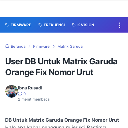
FIRMWARE
FREKUENSI
K VISION
Beranda
Firmware
Matrix Garuda
User DB Untuk Matrix Garuda
Orange Fix Nomor Urut
Ibnu Rusydi
0
2
menit membaca
DB Untuk Matrix Garuda Orange Fix Nomor Urut
-
Halo apa kabar pengguna rx jeruk? Pastinya