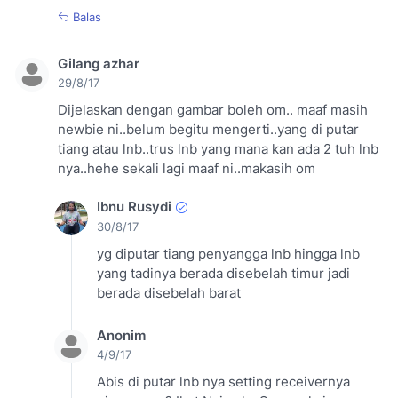
Balas
Gilang azhar
29/8/17
Dijelaskan dengan gambar boleh om.. maaf masih
newbie ni..belum begitu mengerti..yang di putar
tiang atau lnb..trus lnb yang mana kan ada 2 tuh lnb
nya..hehe sekali lagi maaf ni..makasih om
Ibnu Rusydi
30/8/17
yg diputar tiang penyangga lnb hingga lnb
yang tadinya berada disebelah timur jadi
berada disebelah barat
Anonim
4/9/17
Abis di putar lnb nya setting receivernya