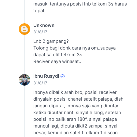
masuk. tentunya posisi lnb telkom 3s harus
tepat.
Unknown
31/8/17
Lnb 2 gampang?
Tolong bagi donk cara nya om..supaya
dapat satelit telkom 3s
Reciver saya winasat..
Ibnu Rusydi
31/8/17
lnbnya dibalik arah bro, posisi receiver
dinyalain posisi chanel satelit palapa, dish
jangan diputar, lnbnya saja yang diputar.
ketika diputar nanti sinyal hilang, setelah
posisi lnb balik arah 180°, sinyal palapa
muncul lagi, diputa dikit2 sampai sinyal
besar, kemudian satelit telkom 1 discan