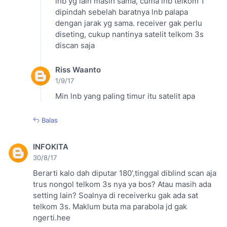
lnb yg lain masih sama, cuma lnb telkom 1
dipindah sebelah baratnya lnb palapa
dengan jarak yg sama. receiver gak perlu
diseting, cukup nantinya satelit telkom 3s
discan saja
Riss Waanto
1/9/17
Min lnb yang paling timur itu satelit apa
Balas
INFOKITA
30/8/17
Berarti kalo dah diputar 180’,tinggal diblind scan aja
trus nongol telkom 3s nya ya bos? Atau masih ada
setting lain? Soalnya di receiverku gak ada sat
telkom 3s. Maklum buta ma parabola jd gak
ngerti.hee