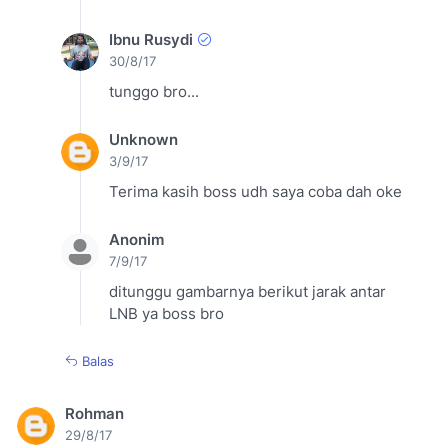
Ibnu Rusydi
30/8/17
tunggo bro...
Unknown
3/9/17
Terima kasih boss udh saya coba dah oke
Anonim
7/9/17
ditunggu gambarnya berikut jarak antar
LNB ya boss bro
Balas
Rohman
29/8/17