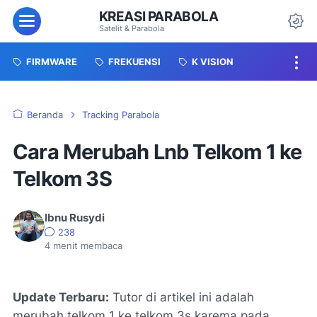
KREASI PARABOLA
Menu
Satelit & Parabola
Da
FIRMWARE
FREKUENSI
K VISION
Beranda
Tracking Parabola
Cara Merubah Lnb Telkom 1 ke
Telkom 3S
Ibnu Rusydi
238
4
menit membaca
Update Terbaru:
Tutor di artikel ini adalah
merubah telkom 1 ke telkom 3s karema pada