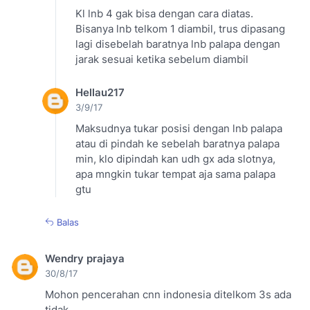
Kl lnb 4 gak bisa dengan cara diatas.
Bisanya lnb telkom 1 diambil, trus dipasang
lagi disebelah baratnya lnb palapa dengan
jarak sesuai ketika sebelum diambil
Hellau217
3/9/17
Maksudnya tukar posisi dengan lnb palapa
atau di pindah ke sebelah baratnya palapa
min, klo dipindah kan udh gx ada slotnya,
apa mngkin tukar tempat aja sama palapa
gtu
Balas
Wendry prajaya
30/8/17
Mohon pencerahan cnn indonesia ditelkom 3s ada