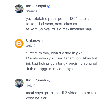
Ibnu Rusydi
30/8/17
ya. setelah diputar persis 180°, satelit
telkom 1 di scan, nanti akan muncul chanel
telkom 3s nya, trus dimaksimalkan saja.
Unknown
3/9/17
Slmt mlm min, bisa d video in gk?
Masalahnya sy kurang faham, oo. Akan hal
ini, tapi ksh pngen tongkrongin tuh chanel
�� dtunggu min video nya
Ibnu Rusydi
4/9/17
maaf saya gak bisa edit2 video. tp ntar tak
coba belajar