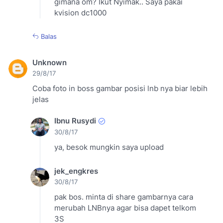
gimana om? Ikut Nyimak.. Saya pakai
kvision dc1000
Balas
Unknown
29/8/17
Coba foto in boss gambar posisi lnb nya biar lebih
jelas
Ibnu Rusydi
30/8/17
ya, besok mungkin saya upload
jek_engkres
30/8/17
pak bos. minta di share gambarnya cara
merubah LNBnya agar bisa dapet telkom
3S