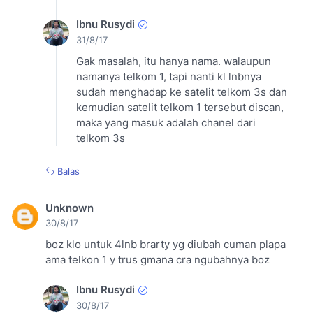
Ibnu Rusydi
31/8/17
Gak masalah, itu hanya nama. walaupun
namanya telkom 1, tapi nanti kl lnbnya
sudah menghadap ke satelit telkom 3s dan
kemudian satelit telkom 1 tersebut discan,
maka yang masuk adalah chanel dari
telkom 3s
Balas
Unknown
30/8/17
boz klo untuk 4lnb brarty yg diubah cuman plapa
ama telkon 1 y trus gmana cra ngubahnya boz
Ibnu Rusydi
30/8/17